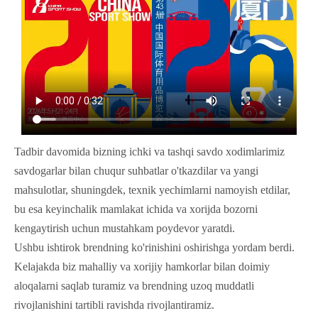
Tadbir davomida bizning ichki va tashqi savdo xodimlarimiz
savdogarlar bilan chuqur suhbatlar o'tkazdilar va yangi
mahsulotlar, shuningdek, texnik yechimlarni namoyish etdilar,
bu esa keyinchalik mamlakat ichida va xorijda bozorni
kengaytirish uchun mustahkam poydevor yaratdi.
Ushbu ishtirok brendning ko'rinishini oshirishga yordam berdi.
Kelajakda biz mahalliy va xorijiy hamkorlar bilan doimiy
aloqalarni saqlab turamiz va brendning uzoq muddatli
rivojlanishini tartibli ravishda rivojlantiramiz.