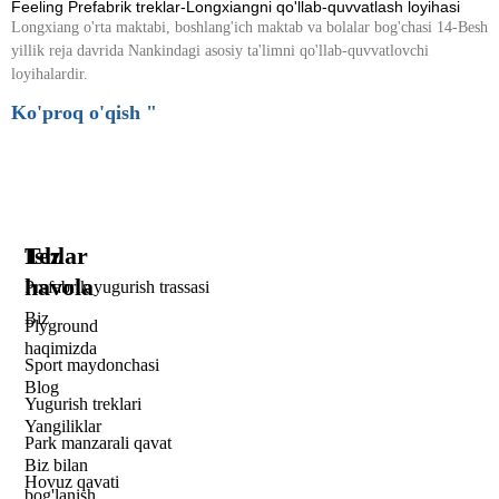
Feeling Prefabrik treklar-Longxiangni qo'llab-quvvatlash loyihasi
Longxiang o'rta maktabi, boshlang'ich maktab va bolalar bog'chasi 14-Besh
yillik reja davrida Nankindagi asosiy ta'limni qo'llab-quvvatlovchi
loyihalardir.
Ko'proq o'qish "
Tez
Ishlar
havola
Prefabrik yugurish trassasi
Biz
Plyground
haqimizda
Sport maydonchasi
Blog
Yugurish treklari
Yangiliklar
Park manzarali qavat
Biz bilan
Hovuz qavati
bog'lanish