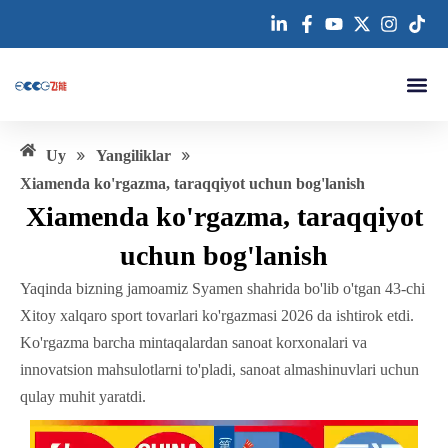
Tarkibga
oʻtish
Biz ha
Biz bilan
»
»
Uy
Yangiliklar
Xiamenda ko'rgazma, taraqqiyot uchun bog'lanish
Xiamenda ko'rgazma, taraqqiyot
uchun bog'lanish
Yaqinda bizning jamoamiz Syamen shahrida bo'lib o'tgan 43-chi
Xitoy xalqaro sport tovarlari ko'rgazmasi 2026 da ishtirok etdi.
Ko'rgazma barcha mintaqalardan sanoat korxonalari va
innovatsion mahsulotlarni to'pladi, sanoat almashinuvlari uchun
qulay muhit yaratdi.