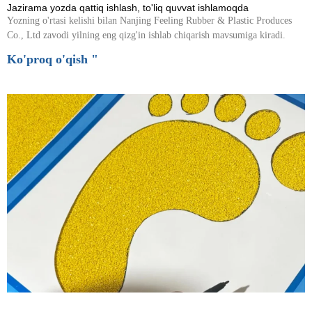
Jazirama yozda qattiq ishlash, to'liq quvvat ishlamoqda
Yozning o'rtasi kelishi bilan Nanjing Feeling Rubber & Plastic Produces
Co., Ltd zavodi yilning eng qizg'in ishlab chiqarish mavsumiga kiradi.
Ko'proq o'qish "