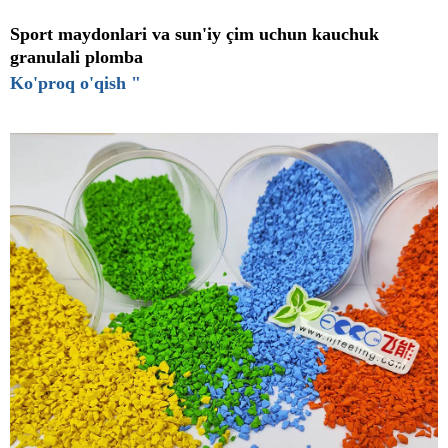
Sport maydonlari va sun'iy çim uchun kauchuk
granulali plomba
Ko'proq o'qish "