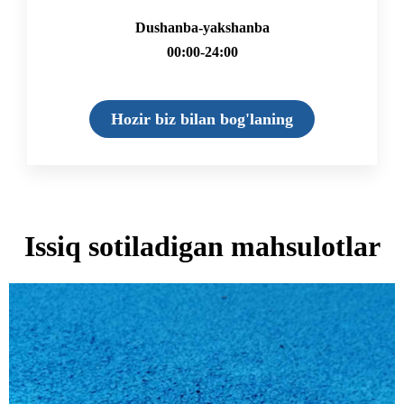
Dushanba-yakshanba
00:00-24:00
Hozir biz bilan bog'laning
Issiq sotiladigan mahsulotlar
Sahifa
Sahifa
Sahifa
Sahifa