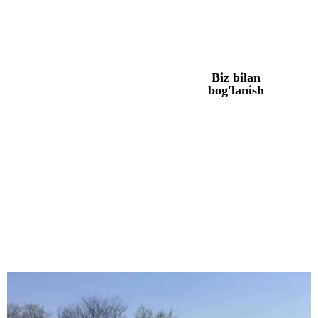
maydonchalari, sport maydonchalari, basseyn maydonlari va yurish
yo'laklari uchun idealdir.
Mahsulotlarimiz
Biz bilan
bog'lanish