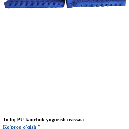
To'liq PU kauchuk yugurish trassasi
Ko'proq o'qish "