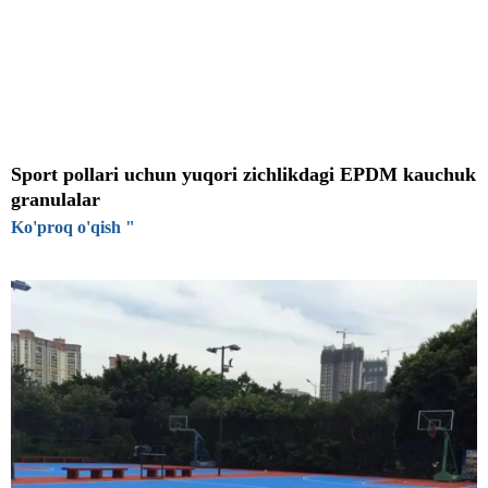
Sport pollari uchun yuqori zichlikdagi EPDM kauchuk
granulalar
Ko'proq o'qish "