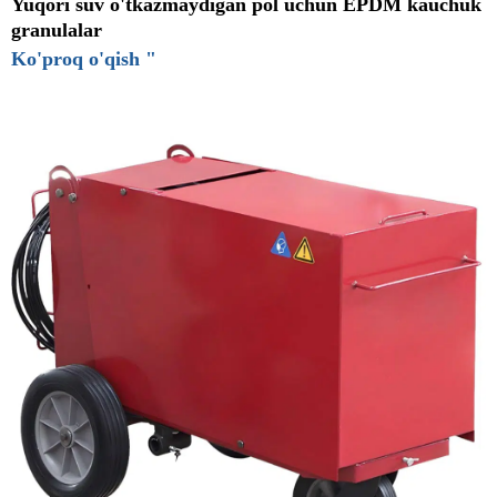
Yuqori suv o'tkazmaydigan pol uchun EPDM kauchuk
granulalar
Ko'proq o'qish "