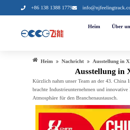
Zum
+86 138 1388 1779
info@njfeelingtrack.
Inhalt
springen
Heim
Über un
Heim
»
Nachricht
»
Ausstellung in X
Ausstellung in 
Kürzlich nahm unser Team an der 43. China I
brachte Industrieunternehmen und innovative
Atmosphäre für den Branchenaustausch.