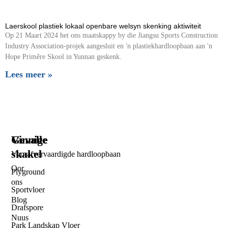
Laerskool plastiek lokaal openbare welsyn skenking aktiwiteit
Op 21 Maart 2024 het ons maatskappy by die Jiangsu Sports Construction
Industry Association-projek aangesluit en 'n plastiekhardloopbaan aan 'n
Hope Primêre Skool in Yunnan geskenk.
Lees meer »
Vinnige
Gevalle
skakel
Voorafvervaardigde hardloopbaan
Oor
Plyground
ons
Sportvloer
Blog
Drafspore
Nuus
Park Landskap Vloer