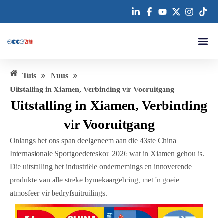
Slaan
oor
na
inhoud
»
»
Tuis
Nuus
Uitstalling in Xiamen, Verbinding vir Vooruitgang
Uitstalling in Xiamen, Verbinding
vir Vooruitgang
Onlangs het ons span deelgeneem aan die 43ste China
Internasionale Sportgoedereskou 2026 wat in Xiamen gehou is.
Die uitstalling het industriële ondernemings en innoverende
produkte van alle streke bymekaargebring, met 'n goeie
atmosfeer vir bedryfsuitruilings.