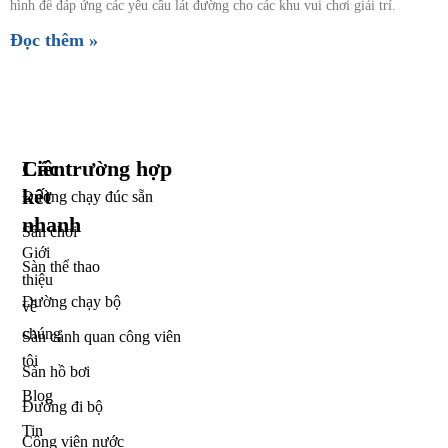
hình để đáp ứng các yêu cầu lát đường cho các khu vui chơi giải trí.
Đọc thêm »
Liên
Các trường hợp
kết
Đường chạy đúc sẵn
nhanh
Sân chơi
Giới
Sàn thể thao
thiệu
Đường chạy bộ
về
chúng
Sàn cảnh quan công viên
tôi
Sàn hồ bơi
Blog
Đường đi bộ
Tin
Công viên nước