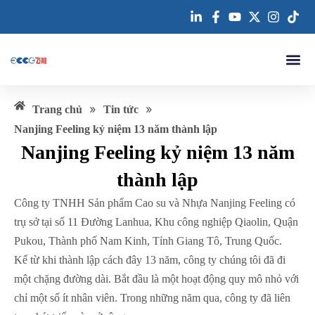
Nhảy
tới
nội
dung
Về chúng tôi
Các sản ph
Các trường hợp
Liên hệ với chúng tôi
»
»
Trang chủ
Tin tức
Nanjing Feeling kỷ niệm 13 năm thành lập
Nanjing Feeling kỷ niệm 13 năm
thành lập
Công ty TNHH Sản phẩm Cao su và Nhựa Nanjing Feeling có
trụ sở tại số 11 Đường Lanhua, Khu công nghiệp Qiaolin, Quận
Pukou, Thành phố Nam Kinh, Tỉnh Giang Tô, Trung Quốc.
Kể từ khi thành lập cách đây 13 năm, công ty chúng tôi đã đi
một chặng đường dài. Bắt đầu là một hoạt động quy mô nhỏ với
chỉ một số ít nhân viên. Trong những năm qua, công ty đã liên