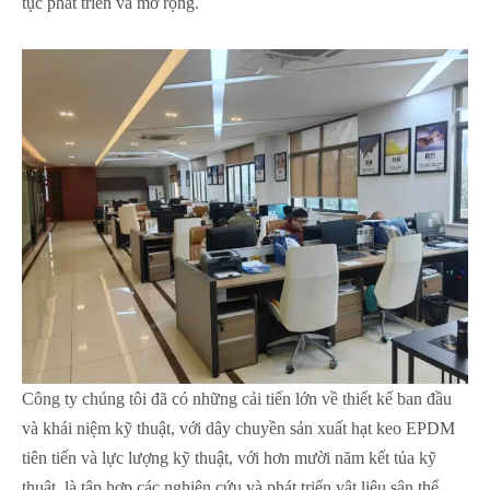
tục phát triển và mở rộng.
Công ty chúng tôi đã có những cải tiến lớn về thiết kế ban đầu
và khái niệm kỹ thuật, với dây chuyền sản xuất hạt keo EPDM
tiên tiến và lực lượng kỹ thuật, với hơn mười năm kết tủa kỹ
thuật, là tập hợp các nghiên cứu và phát triển vật liệu sân thể