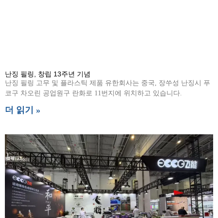
난징 필링, 창립 13주년 기념
난징 필링 고무 및 플라스틱 제품 유한회사는 중국, 장쑤성 난징시 푸
코구 차오린 공업원구 란화로 11번지에 위치하고 있습니다.
더 읽기 »