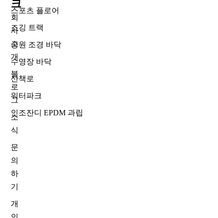
크
스포츠 플로어
회
조깅 트랙
사
소
공원 조경 바닥
개
수영장 바닥
블
산책로
로
워터파크
그
인조잔디 EPDM 과립
소
식
문
의
하
기
개
인