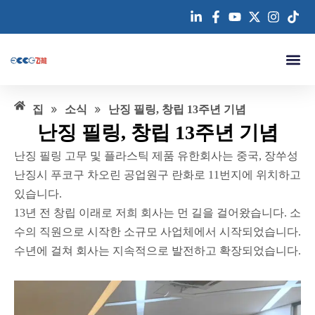
콘
텐
츠
로
건
우리에 대하여
제품
사례
문의하기
너
»
»
집
소식
난징 필링, 창립 13주년 기념
뛰
난징 필링, 창립 13주년 기념
기
난징 필링 고무 및 플라스틱 제품 유한회사는 중국, 장쑤성
난징시 푸코구 차오린 공업원구 란화로 11번지에 위치하고
있습니다.
13년 전 창립 이래로 저희 회사는 먼 길을 걸어왔습니다. 소
수의 직원으로 시작한 소규모 사업체에서 시작되었습니다.
수년에 걸쳐 회사는 지속적으로 발전하고 확장되었습니다.