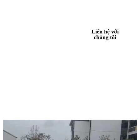
chơi, sân thể thao, khu vực hồ bơi và lối đi, có hạt cao su cỏ nhân tạo để
đảm bảo độ bền và an toàn.
Sản phẩm của
Liên hệ với
chúng tôi
chúng tôi