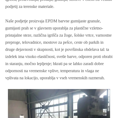
podjetij za terenske materiale.
Naše podjetje proizvaja EPDM barvne gumijaste granule,
gumijasti prah se v glavnem uporablja za plastične vzletno-
pristajalne steze, različna igrišča za žoge, šolske vrtce, varnostne
preproge, telovadnice, mostove za pešce, ceste ob parkih in
druge dejavnosti v skupnosti, kot je površinska obdelava tal: ta
izdelek ima visoko elastičnost, svetle barve, odporen proti obrabi
in staranju, močno lepljenje; hkrati pa se lahko zaradi dobre
odpornosti na vremenske vplive, temperatura in vlaga ne
vplivata na lokacijo, uporablja v vseh vremenskih razmerah.