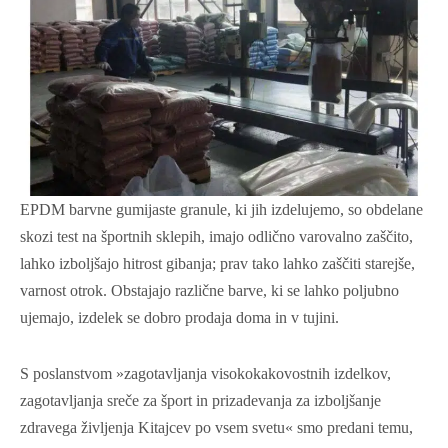
EPDM barvne gumijaste granule, ki jih izdelujemo, so obdelane
skozi test na športnih sklepih, imajo odlično varovalno zaščito,
lahko izboljšajo hitrost gibanja; prav tako lahko zaščiti starejše,
varnost otrok. Obstajajo različne barve, ki se lahko poljubno
ujemajo, izdelek se dobro prodaja doma in v tujini.
S poslanstvom »zagotavljanja visokokakovostnih izdelkov,
zagotavljanja sreče za šport in prizadevanja za izboljšanje
zdravega življenja Kitajcev po vsem svetu« smo predani temu,