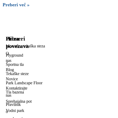
Preberi več »
Hitra
Primeri
povezava
Montažna tekaška steza
O
Plyground
nas
Športna tla
Blog
Tekaške steze
Novice
Park Landscape Floor
Kontaktirajte
Tla bazena
nas
Sprehajalna pot
Pravilnik
Vodni park
o