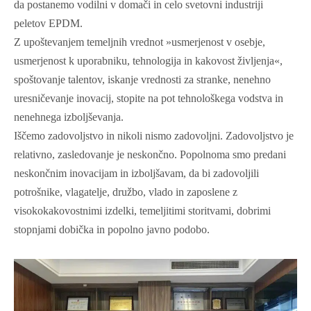
da postanemo vodilni v domači in celo svetovni industriji
peletov EPDM.
Z upoštevanjem temeljnih vrednot »usmerjenost v osebje,
usmerjenost k uporabniku, tehnologija in kakovost življenja«,
spoštovanje talentov, iskanje vrednosti za stranke, nenehno
uresničevanje inovacij, stopite na pot tehnološkega vodstva in
nenehnega izboljševanja.
Iščemo zadovoljstvo in nikoli nismo zadovoljni. Zadovoljstvo je
relativno, zasledovanje je neskončno. Popolnoma smo predani
neskončnim inovacijam in izboljšavam, da bi zadovoljili
potrošnike, vlagatelje, družbo, vlado in zaposlene z
visokokakovostnimi izdelki, temeljitimi storitvami, dobrimi
stopnjami dobička in popolno javno podobo.