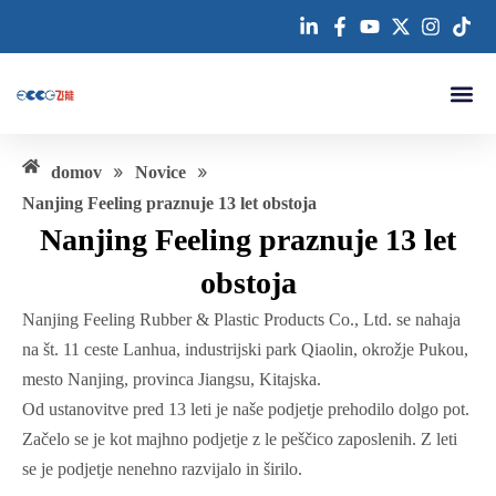
Preskoči
na
vsebino
Kontaktirajte nas
»
»
domov
Novice
Nanjing Feeling praznuje 13 let obstoja
Nanjing Feeling praznuje 13 let
obstoja
Nanjing Feeling Rubber & Plastic Products Co., Ltd. se nahaja
na št. 11 ceste Lanhua, industrijski park Qiaolin, okrožje Pukou,
mesto Nanjing, provinca Jiangsu, Kitajska.
Od ustanovitve pred 13 leti je naše podjetje prehodilo dolgo pot.
Začelo se je kot majhno podjetje z le peščico zaposlenih. Z leti
se je podjetje nenehno razvijalo in širilo.