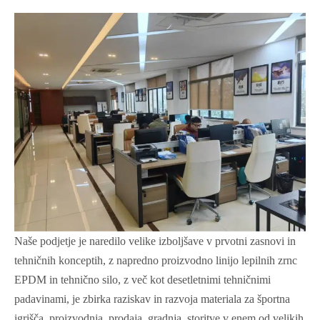
Naše podjetje je naredilo velike izboljšave v prvotni zasnovi in
tehničnih konceptih, z napredno proizvodno linijo lepilnih zrnc
EPDM in tehnično silo, z več kot desetletnimi tehničnimi
padavinami, je zbirka raziskav in razvoja materiala za športna
igrišča, proizvodnja, prodaja, gradnja, storitve v enem od velikih