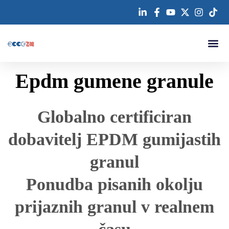
Preskoči
na
vsebino
Kontaktirajte nas
Epdm gumene granule
Globalno certificiran
dobavitelj EPDM gumijastih
granul
Ponudba pisanih okolju
prijaznih granul v realnem