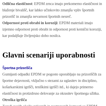
Odlična elastičnost
: EPDM zrnca imajo prekomerno elastičnost in
blaženje bivališč, kar lahko učinkovito zmanjša vpliv športnih
prizorišč in zmanjša nevarnost športnih nesreč.
Odpornost proti obrabi in koroziji
: EPDM materiali imajo
izjemno odpornost proti obrabi in odpornost proti kemični koroziji,
kar podaljšuje življenjsko dobo nosilca.
Glavni scenariji uporabnosti
Športna prizorišča
Gumijasti odpadki EPDM se pogosto uporabljajo na prizoriščih za
športne dejavnosti, vključno s stezami za uglasitev in disciplino,
košarkarskimi igrišči, teniškimi igrišči itd., ki dajejo primerno
elastičnost in protizdrsno delovanje za okrasitev športnega užitka.
Otroška igrišča