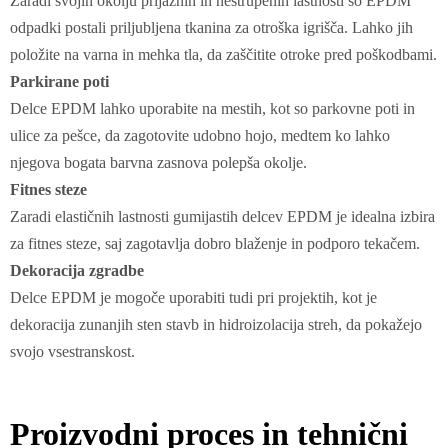
Zaradi svojih okolju prijaznih in nestrupenih lastnosti so EPDM
odpadki postali priljubljena tkanina za otroška igrišča. Lahko jih
položite na varna in mehka tla, da zaščitite otroke pred poškodbami.
Parkirane poti
Delce EPDM lahko uporabite na mestih, kot so parkovne poti in
ulice za pešce, da zagotovite udobno hojo, medtem ko lahko
njegova bogata barvna zasnova polepša okolje.
Fitnes steze
Zaradi elastičnih lastnosti gumijastih delcev EPDM je idealna izbira
za fitnes steze, saj zagotavlja dobro blaženje in podporo tekačem.
Dekoracija zgradbe
Delce EPDM je mogoče uporabiti tudi pri projektih, kot je
dekoracija zunanjih sten stavb in hidroizolacija streh, da pokažejo
svojo vsestranskost.
Proizvodni proces in tehnični