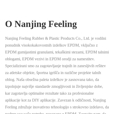
O Nanjing Feeling
Nanjing Feeling Rubber & Plastic Products Co., Ltd. je vodilni
ponudnik visokokakovostnih izdelkov EPDM, vključno z
EPDM gumijastimi granulami, tekaškimi stezami, EPDM talnimi
oblogami, EPDM vezivi in EPDM orodji za namestitev.
Specializirani smo za zagotavljanje trajnih in zanesljivih rešitev
za atletske objekte, športna igrišča in različne projekte talnih
oblog. Naša obsežna paleta izdelkov je zasnovana tako, da
izpolnjuje najvišje standarde zmogljivosti in življenjske dobe,
kar zagotavlja optimalne rezultate tako za profesionalne
aplikacije kot za DIY aplikacije. Zavezan k odličnosti, Nanjing
Feeling združuje inovativno tehnologijo s strokovno izdelavo, da
podpre vse vaše potrebe, povezane z EPDM. Zaupajte nam, da