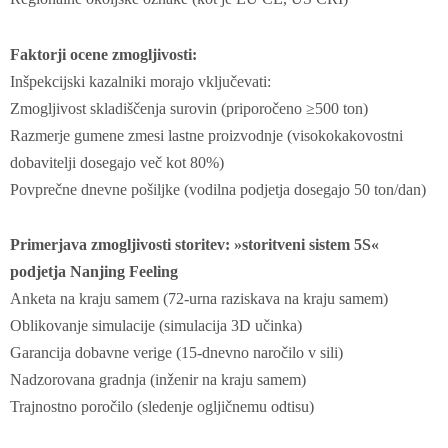
Faktorji ocene zmogljivosti:
Inšpekcijski kazalniki morajo vključevati:
Zmogljivost skladiščenja surovin (priporočeno ≥500 ton)
Razmerje gumene zmesi lastne proizvodnje (visokokakovostni
dobavitelji dosegajo več kot 80%)
Povprečne dnevne pošiljke (vodilna podjetja dosegajo 50 ton/dan)
Primerjava zmogljivosti storitev: »storitveni sistem 5S«
podjetja Nanjing Feeling
Anketa na kraju samem (72-urna raziskava na kraju samem)
Oblikovanje simulacije (simulacija 3D učinka)
Garancija dobavne verige (15-dnevno naročilo v sili)
Nadzorovana gradnja (inženir na kraju samem)
Trajnostno poročilo (sledenje ogljičnemu odtisu)