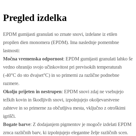
Pregled izdelka
EPDM gumijasti granulati so zrnate snovi, izdelane iz etilen
propilen dien monomera (EPDM). Ima naslednje pomembne
lastnosti:
Močna vremenska odpornost
: EPDM gumijasti granulati lahko še
vedno ohranijo svojo učinkovitost pri previsokih temperaturah
(-40°C do sto dvajset°C) in so primerni za različne podnebne
razmere.
Okolju prijeten in nestrupen
: EPDM snovi zdaj ne vsebujejo
težkih kovin in škodljivih snovi, izpolnjujejo okoljevarstvene
zahteve in so primerne za občutljiva mesta, vključno z otroškimi
igrišči.
Bogate barve
: Z dodajanjem pigmentov je mogoče izdelati EPDM
zrnca različnih barv, ki izpolnjujejo elegantne želje različnih scen.