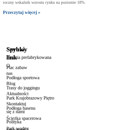
roczny wskaźnik wzrostu rynku na poziomie 18%.
Przeczytaj więcej »
Szybki
Sprawy
link
Bieżnia prefabrykowana
O
Plac zabaw
nas
Podłoga sportowa
Blog
Trasy do joggingu
Aktualności
Park Krajobrazowy Piętro
Skontaktuj
Podłoga basenu
się z nami
Ścieżka spacerowa
Polityka
Park wodny
prywatności