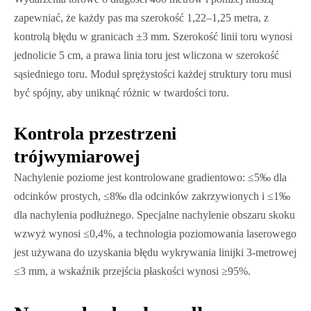
zapewniać, że każdy pas ma szerokość 1,22–1,25 metra, z
kontrolą błędu w granicach ±3 mm. Szerokość linii toru wynosi
jednolicie 5 cm, a prawa linia toru jest wliczona w szerokość
sąsiedniego toru. Moduł sprężystości każdej struktury toru musi
być spójny, aby uniknąć różnic w twardości toru.
Kontrola przestrzeni
trójwymiarowej
Nachylenie poziome jest kontrolowane gradientowo: ≤5‰ dla
odcinków prostych, ≤8‰ dla odcinków zakrzywionych i ≤1‰
dla nachylenia podłużnego. Specjalne nachylenie obszaru skoku
wzwyż wynosi ≤0,4%, a technologia poziomowania laserowego
jest używana do uzyskania błędu wykrywania linijki 3-metrowej
≤3 mm, a wskaźnik przejścia płaskości wynosi ≥95%.