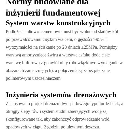
Normy budowlane dla
inżynierii fundamentowej
System warstw konstrukcyjnych
Podłoże asfaltowo-cementowe musi być wolne od śladów kół
po przewalcowaniu ciężkim walcem, o gęstości >95% i
wytrzymałości na ściskanie po 28 dniach ≥25MPa. Pomiędzy
warstwą amortyzującą żwiru a warstwą asfaltu dodaje się
warstwę buforową z geowłókniny (obowiązkowe wymaganie w
obszarach zamarzniętych), a połączenia są zabezpieczane
polimerowym uszczelniaczem.
Inżynieria systemów drenażowych
Zastosowano projekt drenażu dwuspadowego typu turtle-back, a
okrągły ślepy rów i system studni zbierających wodę są
skonfigurowane tak, aby zakończyć odprowadzanie wód
opadowych w ciągu 2 godzin po ulewnym deszczu.