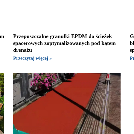
ym
Przepuszczalne granulki EPDM do ścieżek
G
spacerowych zoptymalizowanych pod kątem
b
drenażu
s
Przeczytaj więcej »
Pr