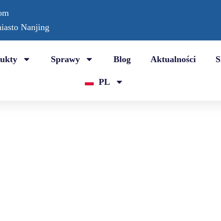
com
iasto Nanjing
ukty
Sprawy
Blog
Aktualności
S
PL
Ścieżka spacerowa
 nadają się do prefabrykowanych bieżni, placów zabaw, boisk sportowych, b
sztucznej trawy, co zapewnia trwałość i bezpieczeństwo.