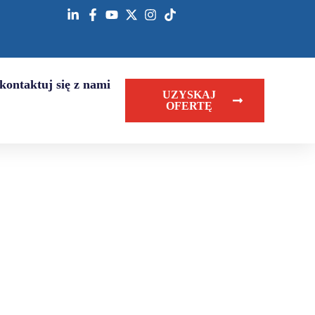
kontaktuj się z nami
UZYSKAJ
OFERTĘ
asenów i chodników. Wykonane są z granulatu gumowego ze