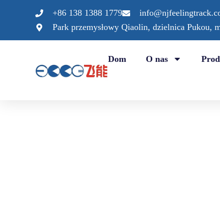
Przejdź
+86 138 1388 1779
info@njfeelingtrack.
do
Park przemysłowy Qiaolin, dzielnica Pukou, m
treści
Dom
O nas
Prod
Nasze rozwiązania w zakresie nawierzchni EPDM idealnie