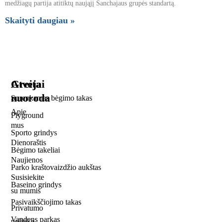
medžiagų partija atitiktų naująjį Šanchajaus grupės standartą.
Skaityti daugiau »
Greita
Atvejai
nuoroda
Surenkamas bėgimo takas
Apie
Plyground
mus
Sporto grindys
Dienoraštis
Bėgimo takeliai
Naujienos
Parko kraštovaizdžio aukštas
Susisiekite
Baseino grindys
su mumis
Pasivaikščiojimo takas
Privatumo
Vandens parkas
politika