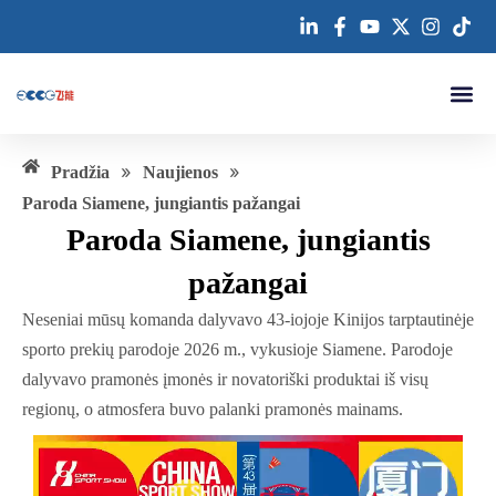
Pereiti
prie
turinio
Susisiekite su
»
»
Pradžia
Naujienos
Paroda Siamene, jungiantis pažangai
Paroda Siamene, jungiantis
pažangai
Neseniai mūsų komanda dalyvavo 43-iojoje Kinijos tarptautinėje
sporto prekių parodoje 2026 m., vykusioje Siamene. Parodoje
dalyvavo pramonės įmonės ir novatoriški produktai iš visų
regionų, o atmosfera buvo palanki pramonės mainams.