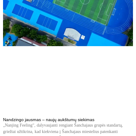
Nandzingo jausmas – naujų aukštumų siekimas
„Nanjing Feeling“, dalyvaujanti rengiant Šanchajaus grupės standartą,
griežtai užtikrina, kad kiekviena į Šanchajaus miestelius patenkanti