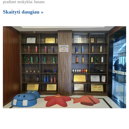
pradinei mokyklai Junane.
Skaityti daugiau »