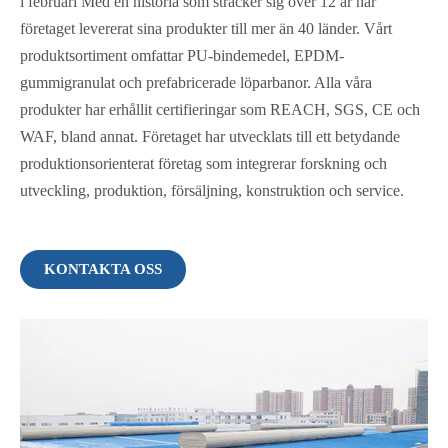
i februari Med en historia som sträcker sig över 12 år har
företaget levererat sina produkter till mer än 40 länder. Vårt
produktsortiment omfattar PU-bindemedel, EPDM-
gummigranulat och prefabricerade löparbanor. Alla våra
produkter har erhållit certifieringar som REACH, SGS, CE och
WAF, bland annat. Företaget har utvecklats till ett betydande
produktionsorienterat företag som integrerar forskning och
utveckling, produktion, försäljning, konstruktion och service.
KONTAKTA OSS