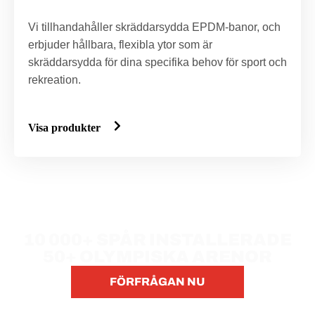
Vi tillhandahåller skräddarsydda EPDM-banor, och
erbjuder hållbara, flexibla ytor som är
skräddarsydda för dina specifika behov för sport och
rekreation.
Visa produkter
Certifierad av Världsidrottsförbundet
10 000+ SPÅR INSTALLERADE
50+ OLYMPISKA ARENOR
FÖRFRÅGAN NU