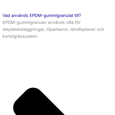
Vad används EPDM-gummigranulat till?
EPDM-gummigranuler används ofta för
lekplatsbeläggningar, löparbanor, idrottsplaner och
konstgrässystem.