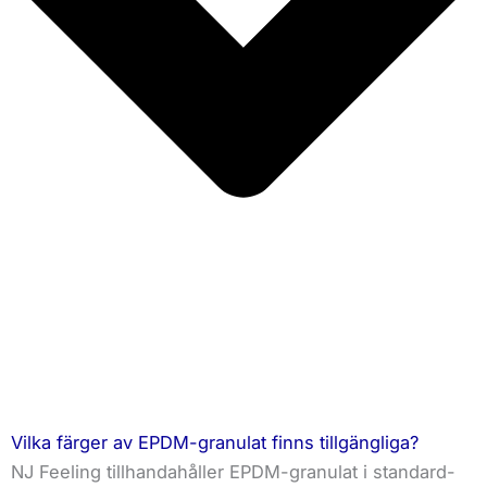
Vilka färger av EPDM-granulat finns tillgängliga?
NJ Feeling tillhandahåller EPDM-granulat i standard-