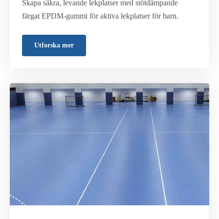
Skapa säkra, levande lekplatser med stötdämpande
färgat EPDM-gummi för aktiva lekplatser för barn.
Utforska mer