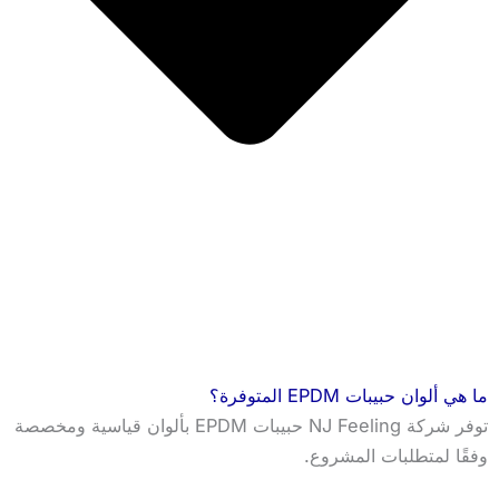
ما هي ألوان حبيبات EPDM المتوفرة؟
توفر شركة NJ Feeling حبيبات EPDM بألوان قياسية ومخصصة
وفقًا لمتطلبات المشروع.