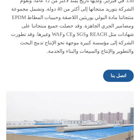
Ltd. في فبراير. ولديها تاريخ يمتد لأكثر من 12 عامًا، وتقوم
الشركة بتوريد منتجاتها إلى أكثر من 40 دولة. وتشمل مجموعة
منتجاتنا مادة البولي يوريثين اللاصقة وحبيبات المطاط EPDM
ومضامير الجري الجاهزة. وقد حصلت جميع منتجاتنا على
شهادات مثل REACH وSGS وCE وWAF وغيرها. وقد تطورت
الشركة إلى مؤسسة كبيرة موجهة نحو الإنتاج تدمج البحث
والتطوير والإنتاج والمبيعات والبناء والخدمة.
اتصل بنا