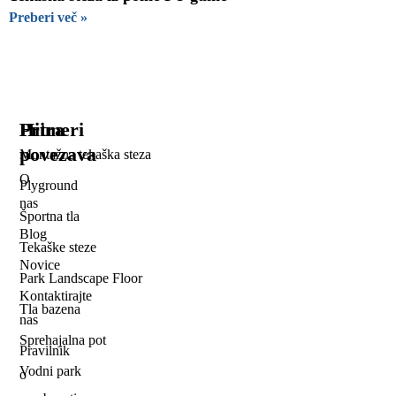
Preberi več »
Hitra
Primeri
povezava
Montažna tekaška steza
O
Plyground
nas
Športna tla
Blog
Tekaške steze
Novice
Park Landscape Floor
Kontaktirajte
Tla bazena
nas
Sprehajalna pot
Pravilnik
Vodni park
o