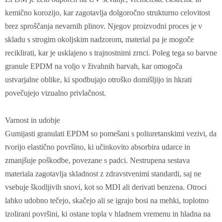
kemično korozijo, kar zagotavlja dolgoročno strukturno celovitost
brez sproščanja nevarnih plinov‌. Njegov proizvodni proces je v
skladu s strogim okoljskim nadzorom, material pa je mogoče
reciklirati, kar je usklajeno s trajnostnimi zrnci‌. Poleg tega so barvne
granule EPDM na voljo v živahnih barvah, kar omogoča
ustvarjalne oblike, ki spodbujajo otroško domišljijo in hkrati
povečujejo vizualno privlačnost.
Varnost in udobje‌
Gumijasti granulati EPDM so pomešani s poliuretanskimi vezivi, da
tvorijo elastično površino, ki učinkovito absorbira udarce in
zmanjšuje poškodbe, povezane s padci. Nestrupena sestava
materiala zagotavlja skladnost z zdravstvenimi standardi, saj ne
vsebuje škodljivih snovi, kot so MDI ali derivati benzena‌. Otroci
lahko udobno tečejo, skačejo ali se igrajo bosi na mehki, toplotno
izolirani površini, ki ostane topla v hladnem vremenu in hladna na