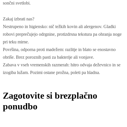
sončni svetlobi.
Zakaj izbrati nas?
‌Nestrupeno in higiensko: nič težkih kovin ali alergenov. Gladki
robovi preprečujejo odrgnine, protizdrsna tekstura pa ohranja noge
pri teku mirne.
Površina, odporna proti madežem: razlitje in blato se enostavno
obriše. Brez poroznih pasti za bakterije ali vonjave.
Zabava v vseh vremenskih razmerah: hitro odvaja deževnico in se
izogiba lužam. Pozimi ostane prožna, poleti pa hladna.
Zagotovite si brezplačno
ponudbo