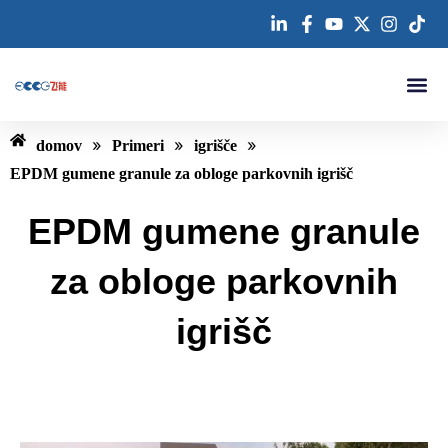
Preskoči
na
vsebino
Kontaktirajte nas
»
»
»
domov
Primeri
igrišče
EPDM gumene granule za obloge parkovnih igrišč
EPDM gumene granule
za obloge parkovnih
igrišč