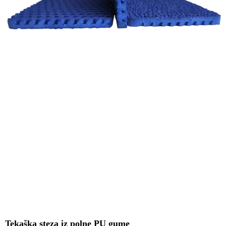
Tekaška steza iz polne PU gume