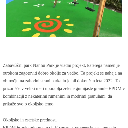
Zabaviščni park Nanhu Park je vladni projekt, katerega namen je
otrokom zagotoviti dobro okolje za vadbo. Ta projekt se nahaja na
območju na zahodni strani parka in je bil dokončan leta 2022. To
prizorišče v veliki meri uporablja zelene gumijaste granule EPDM v
kombinaciji z nekaterimi rumenimi in modrimi granulami, da
prikaže svojo okoljsko temo.
‌Okoljske in estetske prednosti‌
EPDM je zelo odporen na UV sevanje, vremenske ekstreme in