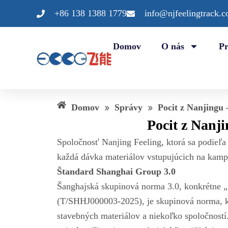
Preskočiť
+86 138 1388 1779
info@njfeelingtrack.
na
obsah
Domov
O nás
P
Domov
»
Správy
»
Pocit z Nanjingu 
Pocit z Nanj
Spoločnosť Nanjing Feeling, ktorá sa podieľa
každá dávka materiálov vstupujúcich na kamp
Štandard Shanghai Group 3.0
Šanghajská skupinová norma 3.0, konkrétne „
(T/SHHJ000003-2025), je skupinová norma, k
stavebných materiálov a niekoľko spoločností