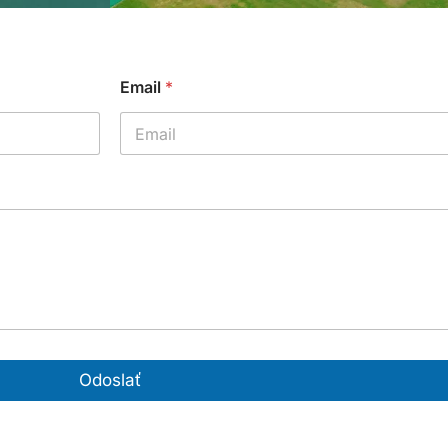
Email
*
Odoslať