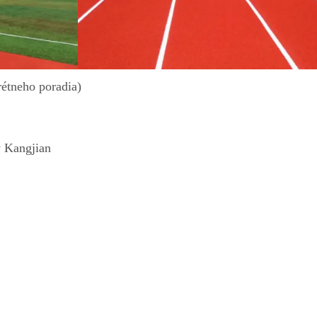
rétneho poradia)
v Kangjian