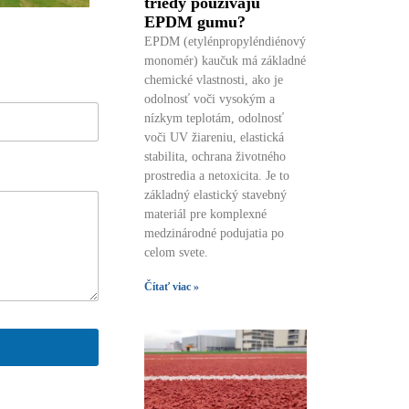
triedy používajú
EPDM gumu?
EPDM (etylénpropyléndiénový
monomér) kaučuk má základné
chemické vlastnosti, ako je
odolnosť voči vysokým a
nízkym teplotám, odolnosť
voči UV žiareniu, elastická
stabilita, ochrana životného
prostredia a netoxicita. Je to
základný elastický stavebný
materiál pre komplexné
medzinárodné podujatia po
celom svete.
Čítať viac »