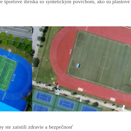
pre športové ihriská so syntetickým povrchom, ako sú plastové
y ste zaistili zdravie a bezpečnosť