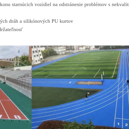
konu starnúcich vozidiel na odstránenie problémov s nekvali
kých dráh a silikónových PU kurtov
držateľnosť