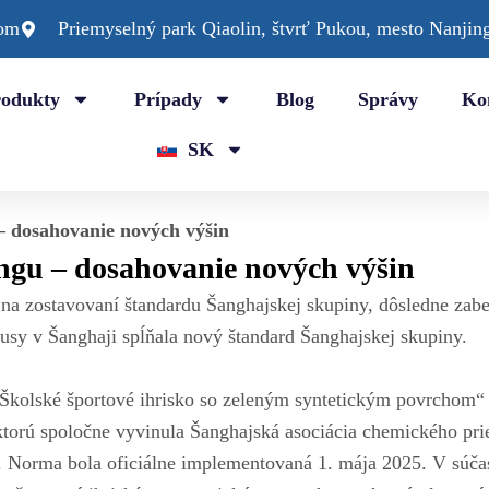
com
Priemyselný park Qiaolin, štvrť Pukou, mesto Nanjin
rodukty
Prípady
Blog
Správy
Ko
SK
– dosahovanie nových výšin
ingu – dosahovanie nových výšin
 na zostavovaní štandardu Šanghajskej skupiny, dôsledne zab
usy v Šanghaji spĺňala nový štandard Šanghajskej skupiny.
Školské športové ihrisko so zeleným syntetickým povrchom“
torú spoločne vyvinula Šanghajská asociácia chemického pr
. Norma bola oficiálne implementovaná 1. mája 2025. V súčas