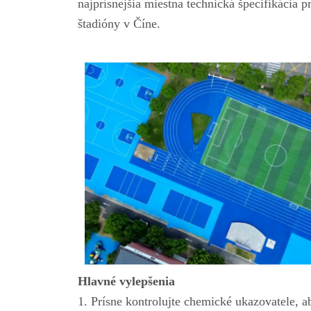
najprísnejšia miestna technická špecifikácia 
štadióny v Číne.
Hlavné vylepšenia
1. Prísne kontrolujte chemické ukazovatele, ab