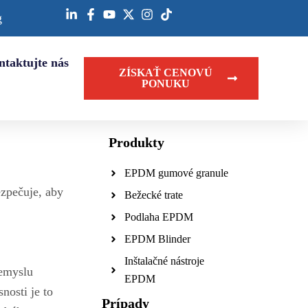
g
ntaktujte nás
ZÍSKAŤ CENOVÚ
PONUKU
Produkty
EPDM gumové granule
ezpečuje, aby
Bežecké trate
Podlaha EPDM
EPDM Blinder
Inštalačné nástroje
iemyslu
EPDM
nosti je to
Prípady