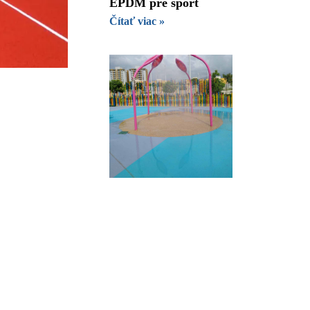
EPDM pre šport
Čítať viac »