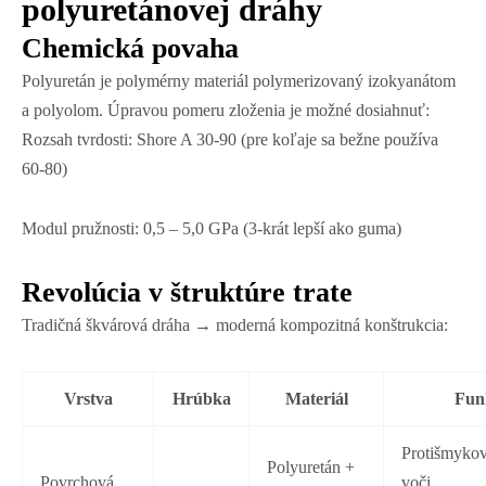
polyuretánovej dráhy
Chemická povaha
Polyuretán je polymérny materiál polymerizovaný izokyanátom
a polyolom. Úpravou pomeru zloženia je možné dosiahnuť:
Rozsah tvrdosti: Shore A 30-90 (pre koľaje sa bežne používa
60-80)
Modul pružnosti: 0,5 – 5,0 GPa (3-krát lepší ako guma)
Revolúcia v štruktúre trate
Tradičná škvárová dráha → moderná kompozitná konštrukcia:
Vrstva
Hrúbka
Materiál
Fun
Protišmykov
Polyuretán +
Povrchová
voči