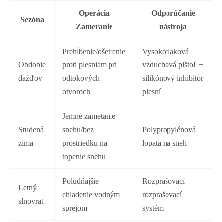
​Operácia
Odporúčanie
Sezóna
Zameranie​
nástroja
Prehĺbenie/ošetrenie
Vysokotlaková
Obdobie
proti plesniam pri
vzduchová pištoľ +
dažďov
odtokových
silikónový inhibitor
otvoroch
plesní
Jemné zametanie
Studená
snehu/bez
Polypropylénová
zima
prostriedku na
lopata na sneh
topenie snehu
Poludňajšie
Rozprašovací
Letný
chladenie vodným
rozprašovací
slnovrat
sprejom
systém