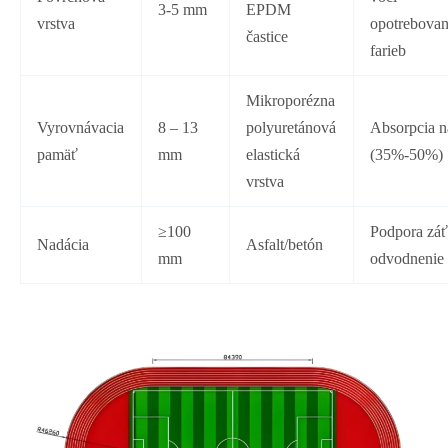
3-5 mm
EPDM
vrstva
opotrebovan
častice
farieb
Mikroporézna
Vyrovnávacia
8 – 13
polyuretánová
Absorpcia n
pamäť
mm
elastická
(35%-50%)
vrstva
≥100
Podpora záť
Nadácia
Asfalt/betón
mm
odvodnenie