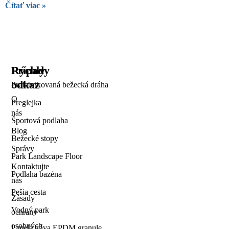
Čítať viac »
Rýchly
Prípady
odkaz
Prefabrikovaná bežecká dráha
O
Preglejka
nás
Športová podlaha
Blog
Bežecké stopy
Správy
Park Landscape Floor
Kontaktujte
Podlaha bazéna
nás
Pešia cesta
Zásady
Vodný park
ochrany
osobných
Umelá tráva EPDM granule