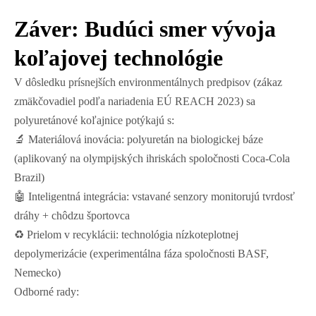
Záver: Budúci smer vývoja
koľajovej technológie
V dôsledku prísnejších environmentálnych predpisov (zákaz
zmäkčovadiel podľa nariadenia EÚ REACH 2023) sa
polyuretánové koľajnice potýkajú s:
🔬 Materiálová inovácia: polyuretán na biologickej báze
(aplikovaný na olympijských ihriskách spoločnosti Coca-Cola
Brazil)
🤖 Inteligentná integrácia: vstavané senzory monitorujú tvrdosť
dráhy + chôdzu športovca
♻️ Prielom v recyklácii: technológia nízkoteplotnej
depolymerizácie (experimentálna fáza spoločnosti BASF,
Nemecko)
Odborné rady: