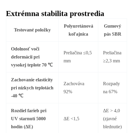
Extrémna stabilita prostredia
Polyuretánová
Gumový
Testované položky
koľajnica
pás SBR
Odolnosť voči
Preliačina ≤0,5
Preliačina
deformácii pri
mm
≥2,3 mm
vysokej teplote 70 ℃
Zachovanie elasticity
Zachováva
Rozpady
pri nízkych teplotách
92%
na 67%
-40 ℃
​Rozdiel farieb pri
ΔE > 4,0
UV starnutí 5000
ΔE <1,5
(zjavné
hodín (ΔE)​
blednutie)