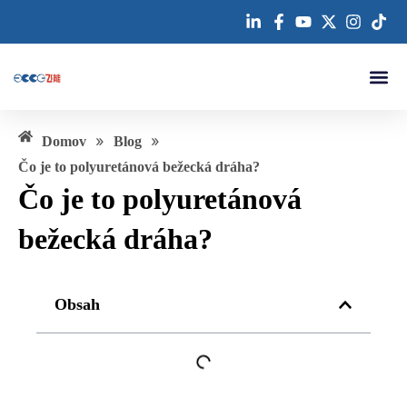
Preskočiť
na
obsah
Kontaktujte nás
»
»
Domov
Blog
Čo je to polyuretánová bežecká dráha?
Čo je to polyuretánová
bežecká dráha?
Obsah