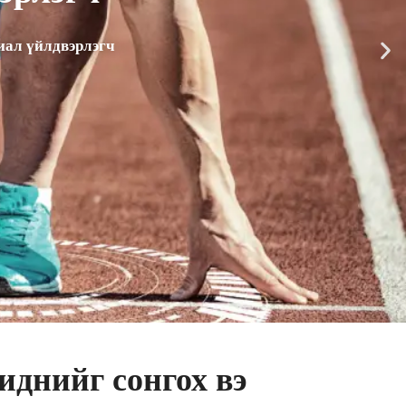
иал үйлдвэрлэгч
иднийг сонгох вэ