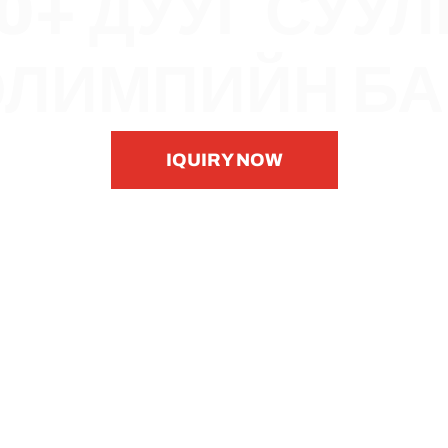
0+ ДУУГ СУУ
 ОЛИМПИЙН Б
IQUIRY NOW