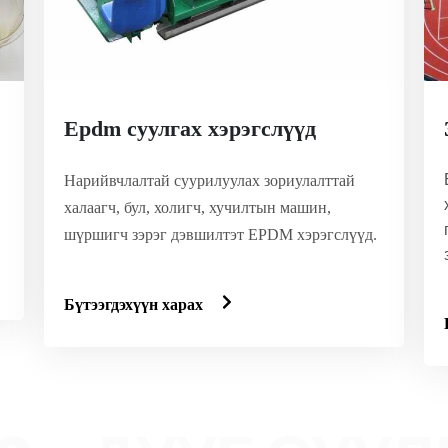
Epdm суулгах хэрэгслүүд
Нарийвчлалтай суурилуулах зориулалттай
халаагч, бул, холигч, хучилтын машин,
шүршигч зэрэг дэвшилтэт EPDM хэрэгслүүд.
Бүтээгдэхүүн харах
хөнгөн атлетикийн холбооноос баталг