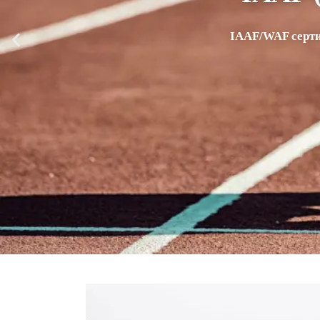
IAAF/WAF серти