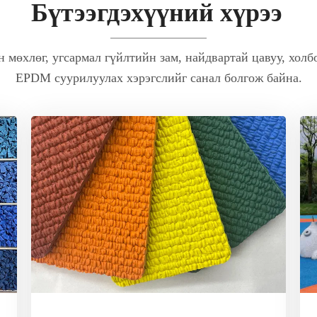
Бүтээгдэхүүний хүрээ
 мөхлөг, угсармал гүйлтийн зам, найдвартай цавуу, холб
EPDM суурилуулах хэрэгслийг санал болгож байна.