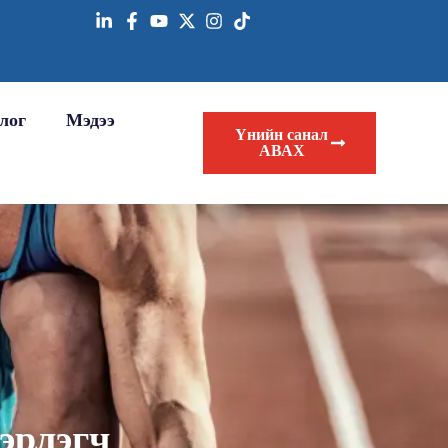
лог
Мэдээ
Үнийн санал
АВАХ
эрлэгч