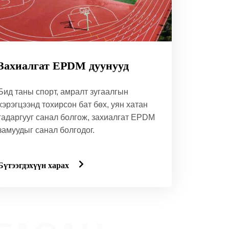
Захиалгат EPDM дуунууд
Бид таны спорт, амралт зугаалгын
хэрэгцээнд тохирсон бат бөх, уян хатан
гадаргууг санал болгож, захиалгат EPDM
замуудыг санал болгодог.
Бүтээгдэхүүн харах
аажуулсан