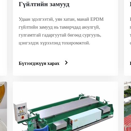
Гүйлтийн замууд
Удаан эдэлгээтэй, уян хатан, манай EPDM
гүйлтийн замууд нь тамирчдад аюулгүй,
гулгамтгай гадаргуутай бөгөөд сургууль,
цэнгэлдэх хүрээлэнд тохиромжтой.
Бүтээгдэхүүн харах