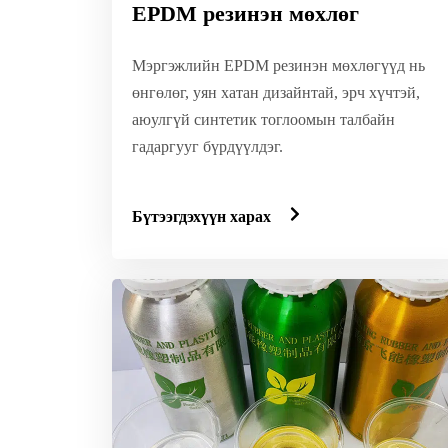
EPDM резинэн мөхлөг
Мэргэжлийн EPDM резинэн мөхлөгүүд нь
өнгөлөг, уян хатан дизайнтай, эрч хүчтэй,
аюулгүй синтетик тоглоомын талбайн
гадаргууг бүрдүүлдэг.
Бүтээгдэхүүн харах