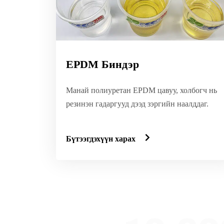
EPDM Биндэр
Манай полиуретан EPDM цавуу, холбогч нь
резинэн гадаргууд дээд зэргийн наалддаг.
Бүтээгдэхүүн харах
Дэлхийн 