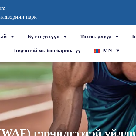
com
йлдвэрийн парк
хай
Бүтээгдэхүүн
Тохиолдлууд
Б
Бидэнтэй холбоо барина уу
MN
(WAF) гэрчилгээтэй үйлдв