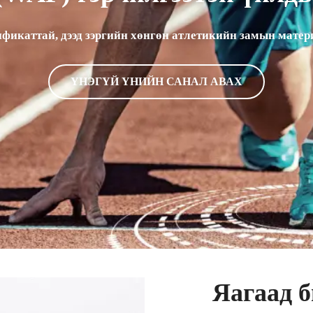
фикаттай, дээд зэргийн хөнгөн атлетикийн замын матер
ҮНЭГҮЙ ҮНИЙН САНАЛ АВАХ
Яагаад б