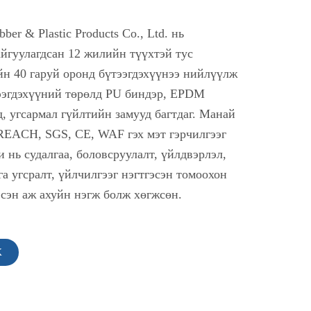
ber & Plastic Products Co., Ltd. нь
айгуулагдсан 12 жилийн түүхтэй тус
йн 40 гаруй оронд бүтээгдэхүүнээ нийлүүлж
ээгдэхүүний төрөлд PU биндэр, EPDM
, угсармал гүйлтийн замууд багтдаг. Манай
 REACH, SGS, CE, WAF гэх мэт гэрчилгээг
и нь судалгаа, боловсруулалт, үйлдвэрлэл,
га угсралт, үйлчилгээг нэгтгэсэн томоохон
сэн аж ахуйн нэгж болж хөгжсөн.
Х