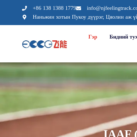
Агуулга
+86 138 1388 1779
info@njfeelingtrack.
руу
Наньжин хотын Пукоу дүүрэг, Цяолин аж ү
алгасах
Гэр
Бидний ту
IAAF 