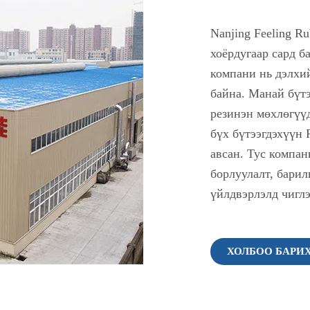
Nanjing Feeling Rub
хоёрдугаар сард б
компани нь дэлхи
байна. Манай бүт
резинэн мөхлөгүүд
бүх бүтээгдэхүүн
авсан. Тус компан
борлуулалт, барил
үйлдвэрлэлд чиглэ
ХОЛБОО БАРИ