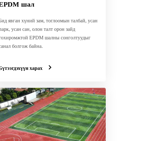
EPDM шал
Бид явган хүний зам, тоглоомын талбай, усан
парк, усан сан, олон талт орон зайд
тохиромжтой EPDM шалны сонголтуудыг
санал болгож байна.
Бүтээгдэхүүн харах