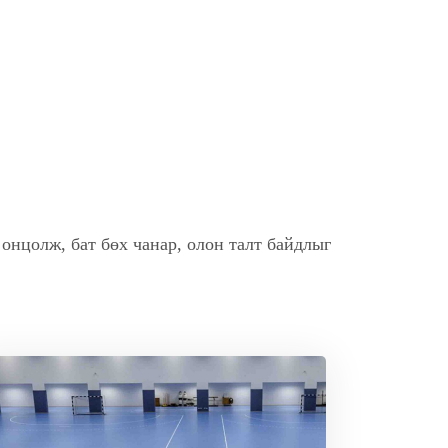
онцолж, бат бөх чанар, олон талт байдлыг