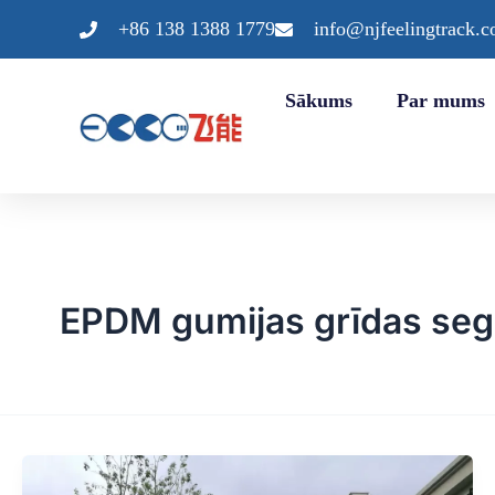
Pāriet
+86 138 1388 1779
info@njfeelingtrack.
uz
saturu
Sākums
Par mums
EPDM gumijas grīdas se