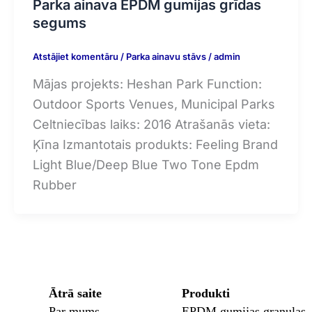
Parka ainava EPDM gumijas grīdas
segums
Atstājiet komentāru
/
Parka ainavu stāvs
/
admin
Mājas projekts: Heshan Park Function:
Outdoor Sports Venues, Municipal Parks
Celtniecības laiks: 2016 Atrašanās vieta:
Ķīna Izmantotais produkts: Feeling Brand
Light Blue/Deep Blue Two Tone Epdm
Rubber
Ātrā saite
Produkti
Par mums
EPDM gumijas granulas