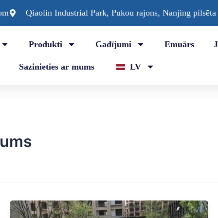
com
Qiaolin Industrial Park, Pukou rajons, Nanjing pilsēta
Produkti
Gadījumi
Emuārs
Sazinieties ar mums
LV
gums