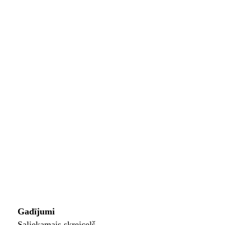
Gadījumi
Saliekamais skrejceļš