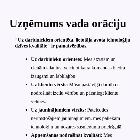
Uzņēmums vada orāciju
"Uz darbiniekiem orientēta, lietotāja avota tehnoloģiju
dzīves kvalitāte" ir pamatvērtības.
Uz darbinieku orientēts:
Mēs atzīstam un
cienām talantus, veicinot katra komandas biedra
izaugsmi un labklājību.
Uz klientu vērsts:
Mūsu pastāvīgā darbība ir
nodrošināt izcilu vērtību un pārsniegt klientu
vēlmes.
Uz jauninājumiem virzīts:
Pateicoties
nerimstošajiem jauninājumiem, mēs paliekam
tehnoloģiju un nozares sasniegumu priekšgalā.
Apņemšanās nodrošināt kvalitāti:
Mēs