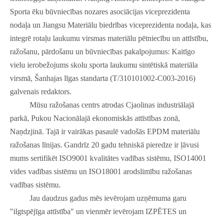
Sporta ēku būvniecības nozares asociācijas viceprezidenta
nodaļa un Jiangsu Materiālu biedrības viceprezidenta nodaļa, kas
integrē rotaļu laukumu virsmas materiālu pētniecību un attīstību,
ražošanu, pārdošanu un būvniecības pakalpojumus: Kaitīgo
vielu ierobežojums skolu sporta laukumu sintētiskā materiāla
virsmā, Šanhajas līgas standarta (T/310101002-C003-2016)
galvenais redaktors.
Mūsu ražošanas centrs atrodas Cjaolinas industriālajā
parkā, Pukou Nacionālajā ekonomiskās attīstības zonā,
Naņdzjinā. Tajā ir vairākas pasaulē vadošās EPDM materiālu
ražošanas līnijas. Gandrīz 20 gadu tehniskā pieredze ir ļāvusi
mums sertifikēt ISO9001 kvalitātes vadības sistēmu, ISO14001
vides vadības sistēmu un ISO18001 arodslimību ražošanas
vadības sistēmu.
Jau daudzus gadus mēs ievērojam uzņēmuma garu
"ilgtspējīga attīstība" un vienmēr ievērojam IZPĒTES un