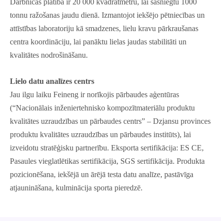
Darbnīcas platība ir 20 000 kvadrātmetru, lai sasniegtu 1000
tonnu ražošanas jaudu dienā. Izmantojot iekšējo pētniecības un
attīstības laboratoriju kā smadzenes, lielu kravu pārkraušanas
centra koordināciju, lai panāktu lielas jaudas stabilitāti un
kvalitātes nodrošināšanu.
Lielo datu analīzes centrs
Jau ilgu laiku Feineng ir norīkojis pārbaudes aģentūras
(“Nacionālais inženiertehnisko kompozītmateriālu produktu
kvalitātes uzraudzības un pārbaudes centrs” – Dzjansu provinces
produktu kvalitātes uzraudzības un pārbaudes institūts), lai
izveidotu stratēģisku partnerību. Eksporta sertifikācija: ES CE,
Pasaules vieglatlētikas sertifikācija, SGS sertifikācija. Produkta
pozicionēšana, iekšējā un ārējā testa datu analīze, pastāvīga
atjaunināšana, kulminācija sporta pieredzē.