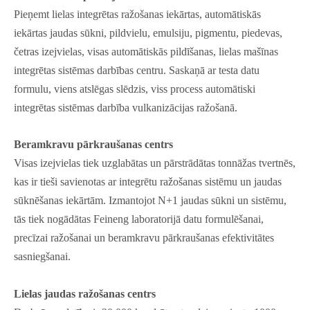
Pieņemt lielas integrētas ražošanas iekārtas, automātiskās
iekārtas jaudas sūkni, pildvielu, emulsiju, pigmentu, piedevas,
četras izejvielas, visas automātiskās pildīšanas, lielas mašīnas
integrētas sistēmas darbības centru. Saskaņā ar testa datu
formulu, viens atslēgas slēdzis, viss process automātiski
integrētas sistēmas darbība vulkanizācijas ražošanā.
Beramkravu pārkraušanas centrs
Visas izejvielas tiek uzglabātas un pārstrādātas tonnāžas tvertnēs,
kas ir tieši savienotas ar integrētu ražošanas sistēmu un jaudas
sūknēšanas iekārtām. Izmantojot N+1 jaudas sūkni un sistēmu,
tās tiek nogādātas Feineng laboratorijā datu formulēšanai,
precīzai ražošanai un beramkravu pārkraušanas efektivitātes
sasniegšanai.
Lielas jaudas ražošanas centrs