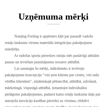
Uzņēmuma mērķi
Nanjing Feeling ir apņēmies kļūt par pasaulē vadošo
rotaļu laukumu virsmu materiālu integrācijas pakalpojumu
sniedzēju.
Ar radošas sporta pieredzes misiju mēs pastāvīgi attīstām
jaunas un ieviešam jauninājumus nozares attīstībā.
Lai sasniegtu šo mērķi, mākslinieks ir ievērojis
pakalpojumu koncepciju "visi ņem klientu par centru, visi rada
vērtību klientiem", zinātniskajā pētniecībā, attīstībā, ražošanā,
mārketingā, vispusīgā attīstībā, izmantojot individuālus
pielāgotus pakalpojumus, padarot katru rotaļu laukuma daļu par
starojoša inovāciju kustības pieredzi uz virsmas, efektīvi