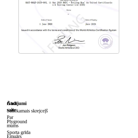
Ātrā
Gadījumi
saite
Saliekamais skrejceļš
Par
Plyground
mums
Sporta grīda
Emuārs