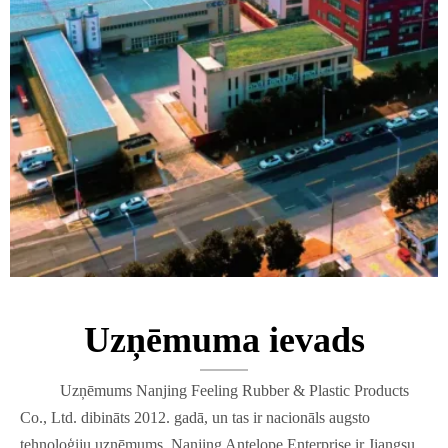
Uzņēmuma ievads
Uzņēmums Nanjing Feeling Rubber & Plastic Products
Co., Ltd. dibināts 2012. gadā, un tas ir nacionāls augsto
tehnoloģiju uzņēmums. Nanjing Antelope Enterprise ir Jiangsu