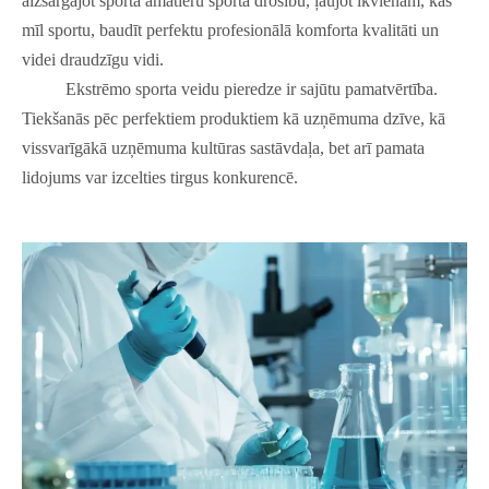
aizsargājot sporta amatieru sporta drošību, ļaujot ikvienam, kas
mīl sportu, baudīt perfektu profesionālā komforta kvalitāti un
videi draudzīgu vidi.
Ekstrēmo sporta veidu pieredze ir sajūtu pamatvērtība.
Tiekšanās pēc perfektiem produktiem kā uzņēmuma dzīve, kā
vissvarīgākā uzņēmuma kultūras sastāvdaļa, bet arī pamata
lidojums var izcelties tirgus konkurencē.