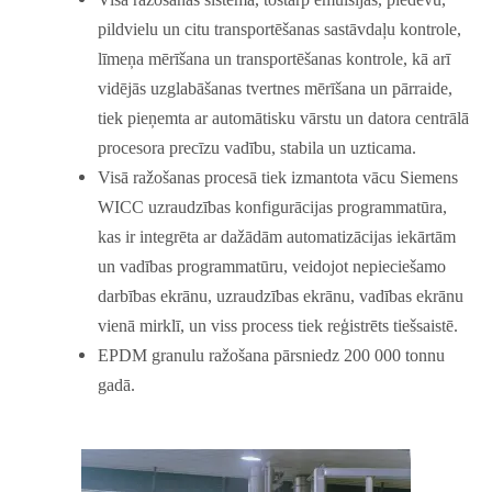
pildvielu un citu transportēšanas sastāvdaļu kontrole,
līmeņa mērīšana un transportēšanas kontrole, kā arī
vidējās uzglabāšanas tvertnes mērīšana un pārraide,
tiek pieņemta ar automātisku vārstu un datora centrālā
procesora precīzu vadību, stabila un uzticama.
Visā ražošanas procesā tiek izmantota vācu Siemens
WICC uzraudzības konfigurācijas programmatūra,
kas ir integrēta ar dažādām automatizācijas iekārtām
un vadības programmatūru, veidojot nepieciešamo
darbības ekrānu, uzraudzības ekrānu, vadības ekrānu
vienā mirklī, un viss process tiek reģistrēts tiešsaistē.
EPDM granulu ražošana pārsniedz 200 000 tonnu
gadā.