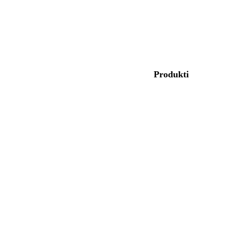
Mēs specializējamies skrejceļu un EPDM gumijas granulu ražošanā
— kvalitāte, kurai varat uzticēties!
Sazinieties ar
Produkti
mums