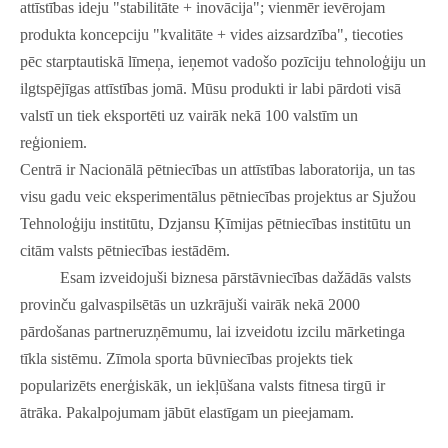
attīstības ideju "stabilitāte + inovācija"; vienmēr ievērojam
produkta koncepciju "kvalitāte + vides aizsardzība", tiecoties
pēc starptautiskā līmeņa, ieņemot vadošo pozīciju tehnoloģiju un
ilgtspējīgas attīstības jomā. Mūsu produkti ir labi pārdoti visā
valstī un tiek eksportēti uz vairāk nekā 100 valstīm un
reģioniem.
Centrā ir Nacionālā pētniecības un attīstības laboratorija, un tas
visu gadu veic eksperimentālus pētniecības projektus ar Sjužou
Tehnoloģiju institūtu, Dzjansu Ķīmijas pētniecības institūtu un
citām valsts pētniecības iestādēm.
Esam izveidojuši biznesa pārstāvniecības dažādās valsts
provinču galvaspilsētās un uzkrājuši vairāk nekā 2000
pārdošanas partneruzņēmumu, lai izveidotu izcilu mārketinga
tīkla sistēmu. Zīmola sporta būvniecības projekts tiek
popularizēts enerģiskāk, un iekļūšana valsts fitnesa tirgū ir
ātrāka. Pakalpojumam jābūt elastīgam un pieejamam.