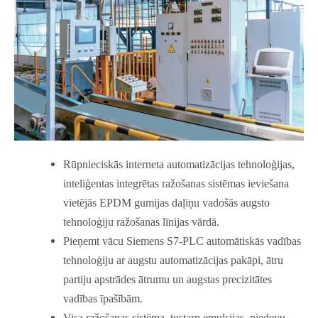
Rūpnieciskās interneta automatizācijas tehnoloģijas,
inteliģentas integrētas ražošanas sistēmas ieviešana
vietējās EPDM gumijas daļiņu vadošās augsto
tehnoloģiju ražošanas līnijas vārdā.
Pieņemt vācu Siemens S7-PLC automātiskās vadības
tehnoloģiju ar augstu automatizācijas pakāpi, ātru
partiju apstrādes ātrumu un augstas precizitātes
vadības īpašībām.
Visa ražošanas sistēma, tostarp emulsijas, piedevu,