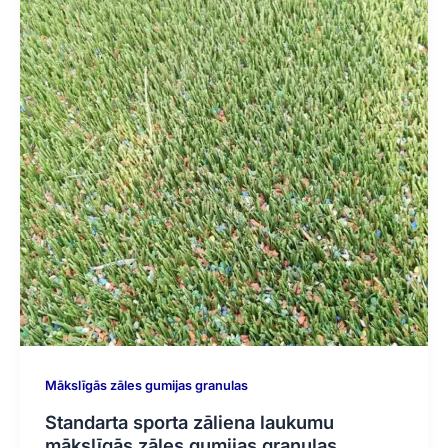
Mākslīgās zāles gumijas granulas
Standarta sporta zāliena laukumu
mākslīgās zāles gumijas granulas