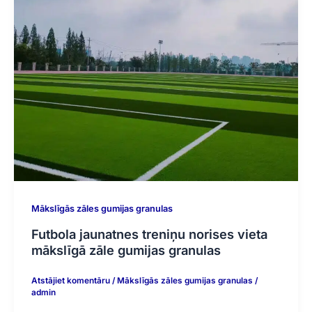
Mākslīgās zāles gumijas granulas
Futbola jaunatnes treniņu norises vieta
mākslīgā zāle gumijas granulas
Atstājiet komentāru
/
Mākslīgās zāles gumijas granulas
/
admin