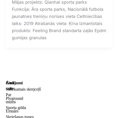
Mājas projekts: Qianhai sporta parks
Funkcija: Āra sporta parks, Nacionālā futbola
jaunatnes treniņu norises vieta Celtniecības
laiks: 2019 Atrašanās vieta: Ķīna Izmantotais
produkts: Feeling Brand standarta zaļās Epdm
gumijas granulas
Ātrā
Gadījumi
saite
Saliekamais skrejceļš
Par
Plyground
mums
Sporta grīda
Emuārs
Skriešanas trases