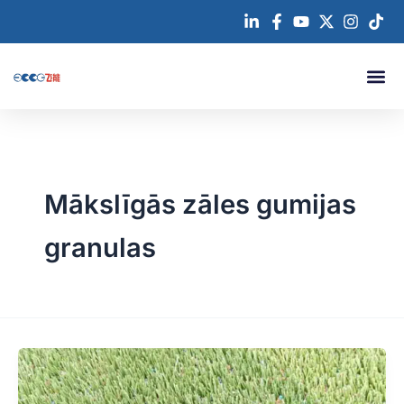
Pāriet
uz
saturu
Par mu
Sazinietie
Mākslīgās zāles gumijas
granulas