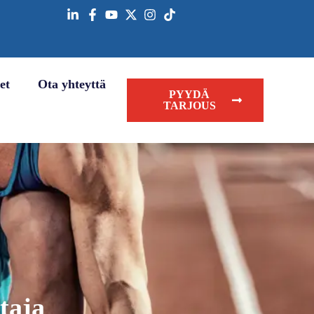
et
Ota yhteyttä
PYYDÄ
TARJOUS
taja