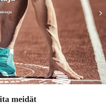
mistaja
ita meidät