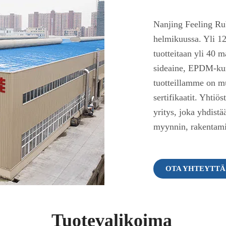
Nanjing Feeling Rub
helmikuussa. Yli 12
tuotteitaan yli 40
sideaine, EPDM-kumi
tuotteillamme on 
sertifikaatit. Yhtiö
yritys, joka yhdist
myynnin, rakentami
OTA YHTEYTTÄ
Tuotevalikoima