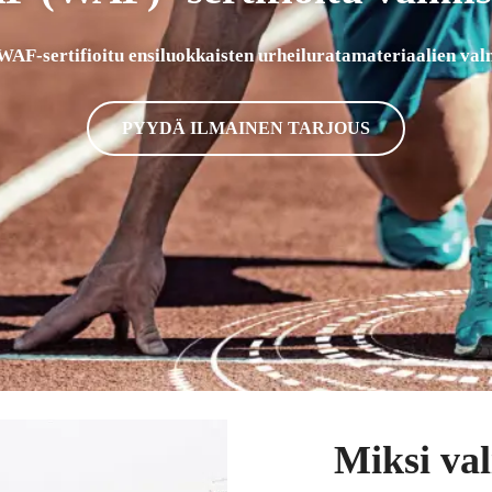
AF-sertifioitu ensiluokkaisten urheiluratamateriaalien val
PYYDÄ ILMAINEN TARJOUS
Miksi val