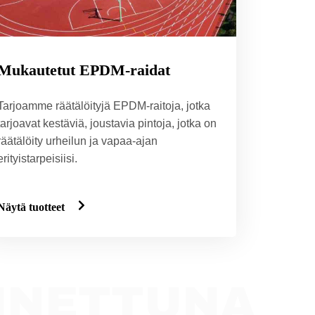
Mukautetut EPDM-raidat
Tarjoamme räätälöityjä EPDM-raitoja, jotka
tarjoavat kestäviä, joustavia pintoja, jotka on
räätälöity urheilun ja vapaa-ajan
erityistarpeisiisi.
Näytä tuotteet
ENNETTUNA