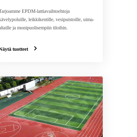
Tarjoamme EPDM-lattiavaihtoehtoja
kävelypoluille, leikkikentille, vesipuistoille, uima-
altaille ja monipuolisempiin tiloihin.
Näytä tuotteet