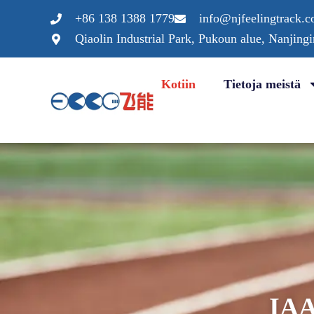
Siirry
+86 138 1388 1779
info@njfeelingtrack.
sisältöön
Qiaolin Industrial Park, Pukoun alue, Nanjing
Kotiin
Tietoja meistä
IAA