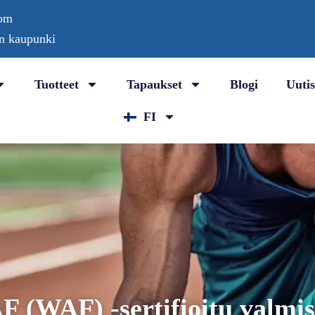
com
in kaupunki
Tuotteet
Tapaukset
Blogi
Uutis
FI
F (WAF) -sertifioitu valmis