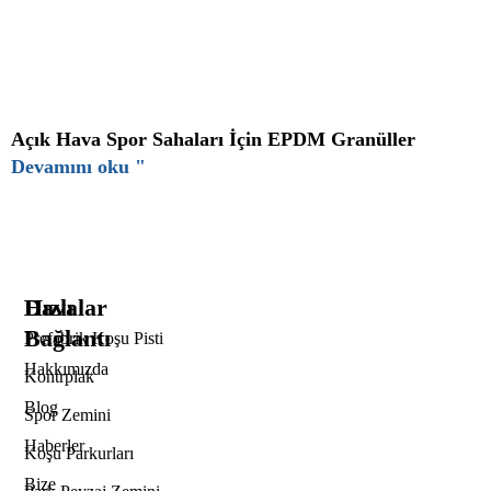
Açık Hava Spor Sahaları İçin EPDM Granüller
Devamını oku "
Hızlı
Davalar
Bağlantı
Prefabrik Koşu Pisti
Hakkımızda
Kontrplak
Blog
Spor Zemini
Haberler
Koşu Parkurları
Bize