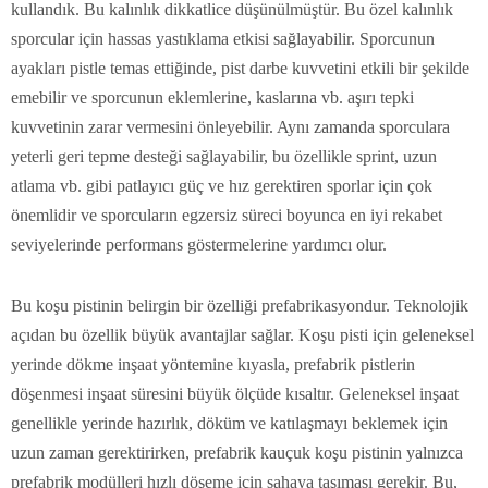
kullandık. Bu kalınlık dikkatlice düşünülmüştür. Bu özel kalınlık
sporcular için hassas yastıklama etkisi sağlayabilir. Sporcunun
ayakları pistle temas ettiğinde, pist darbe kuvvetini etkili bir şekilde
emebilir ve sporcunun eklemlerine, kaslarına vb. aşırı tepki
kuvvetinin zarar vermesini önleyebilir. Aynı zamanda sporculara
yeterli geri tepme desteği sağlayabilir, bu özellikle sprint, uzun
atlama vb. gibi patlayıcı güç ve hız gerektiren sporlar için çok
önemlidir ve sporcuların egzersiz süreci boyunca en iyi rekabet
seviyelerinde performans göstermelerine yardımcı olur.
Bu koşu pistinin belirgin bir özelliği prefabrikasyondur. Teknolojik
açıdan bu özellik büyük avantajlar sağlar. Koşu pisti için geleneksel
yerinde dökme inşaat yöntemine kıyasla, prefabrik pistlerin
döşenmesi inşaat süresini büyük ölçüde kısaltır. Geleneksel inşaat
genellikle yerinde hazırlık, döküm ve katılaşmayı beklemek için
uzun zaman gerektirirken, prefabrik kauçuk koşu pistinin yalnızca
prefabrik modülleri hızlı döşeme için sahaya taşıması gerekir. Bu,