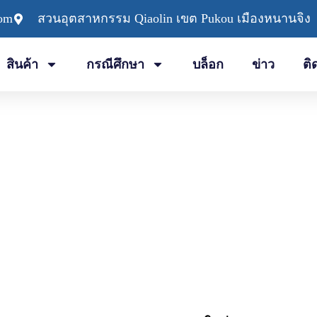
com
สวนอุตสาหกรรม Qiaolin เขต Pukou เมืองหนานจิง
สินค้า
กรณีศึกษา
บล็อก
ข่าว
ติ
ลู่วิ่งสำเร็จรูป
ลู่วิ่งสำเร็จรูป สนามเด็กเล่น สนามกีฬา พื้นที่สระว่ายน้ำ และทางเดิน โ