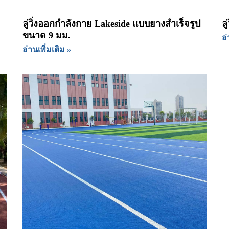
ลู่วิ่งออกกำลังกาย Lakeside แบบยางสำเร็จรูป
ล
ขนาด 9 มม.
อ่
อ่านเพิ่มเติม »