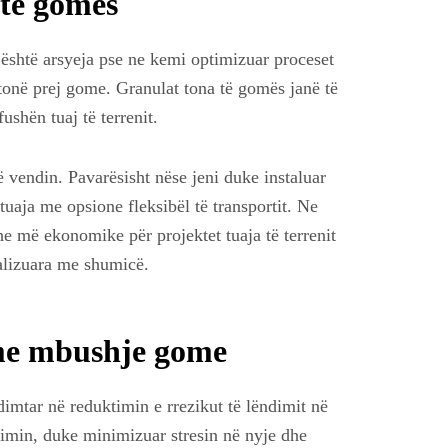
 të gomës
jo është arsyeja pse ne kemi optimizuar proceset
 tonë prej gome. Granulat tona të gomës janë të
ushën tuaj të terrenit.
ë vendin. Pavarësisht nëse jeni duke instaluar
tuaja me opsione fleksibël të transportit. Ne
 më ekonomike për projektet tuaja të terrenit
nalizuara me shumicë.
 me mbushje gome
dimtar në reduktimin e rrezikut të lëndimit në
ikimin, duke minimizuar stresin në nyje dhe