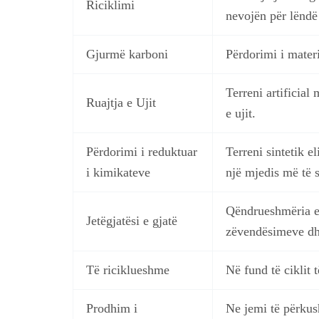
Riciklimi
nevojën për lëndë 
Gjurmë karboni
Përdorimi i mater
Terreni artificia
Ruajtja e Ujit
e ujit.
Përdorimi i reduktuar
Terreni sintetik 
i kimikateve
një mjedis më të 
Qëndrueshmëria e 
Jetëgjatësi e gjatë
zëvendësimeve dh
Të riciklueshme
Në fund të ciklit 
Prodhim i
Ne jemi të përkus