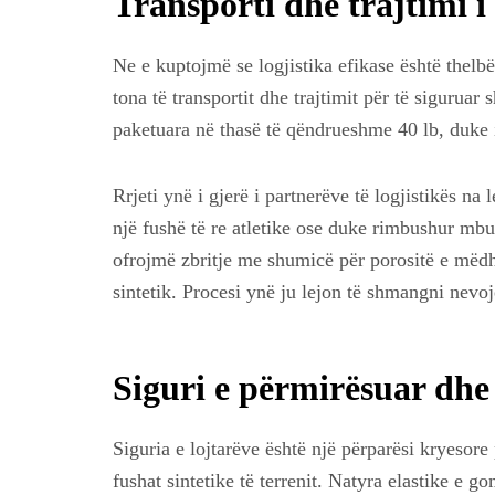
Transporti dhe trajtimi i
Ne e kuptojmë se logjistika efikase është thelbës
tona të transportit dhe trajtimit për të siguru
paketuara në thasë të qëndrueshme 40 lb, duke i b
Rrjeti ynë i gjerë i partnerëve të logjistikës n
një fushë të re atletike ose duke rimbushur mbu
ofrojmë zbritje me shumicë për porositë e mëd
sintetik. Procesi ynë ju lejon të shmangni nevo
Siguri e përmirësuar dhe
Siguria e lojtarëve është një përparësi kryesor
fushat sintetike të terrenit. Natyra elastike e 