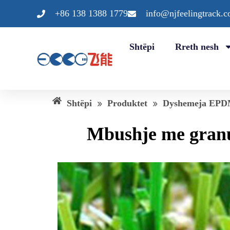
Kalo
+86 138 1388 1779
info@njfeelingtrack.
te
përmbajtja
Shtëpi
Rreth nesh
Shtëpi
»
Produktet
»
Dyshemeja EP
Mbushje me granul