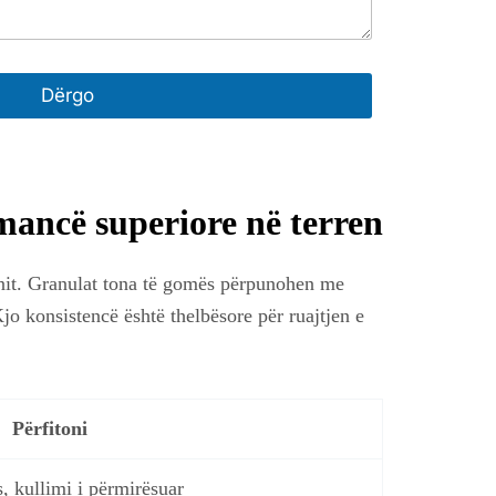
Dërgo
mancë superiore në terren
enit. Granulat tona të gomës përpunohen me
jo konsistencë është thelbësore për ruajtjen e
Përfitoni
, kullimi i përmirësuar