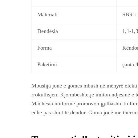
Materiali
SBR i 
Dendësia
1,1-1,
Forma
Këndor
Paketimi
çanta 
Mbushja jonë e gomës mbush në mënyrë efektive 
rrokullisjen. Kjo mbështetje imiton ndjesinë e te
Madhësia uniforme promovon gjithashtu kullimin
edhe pas shiut të dendur. Goma jonë me thërrime