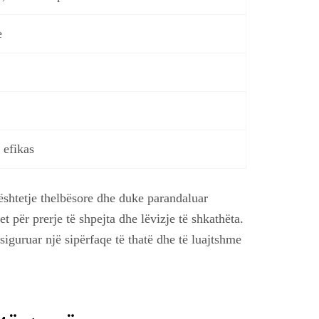
e
 efikas
ështetje thelbësore dhe duke parandaluar
et për prerje të shpejta dhe lëvizje të shkathëta.
guruar një sipërfaqe të thatë dhe të luajtshme