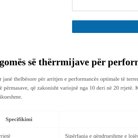
gomës së thërrmijave për perfor
janë thelbësore për arritjen e performancës optimale të terr
ë përmasave, që zakonisht variojnë nga 10 deri në 20 rrjetë. K
hikueshme.
Specifikimi
rjetë
Sipërfaqja e qëndrueshme e lojës