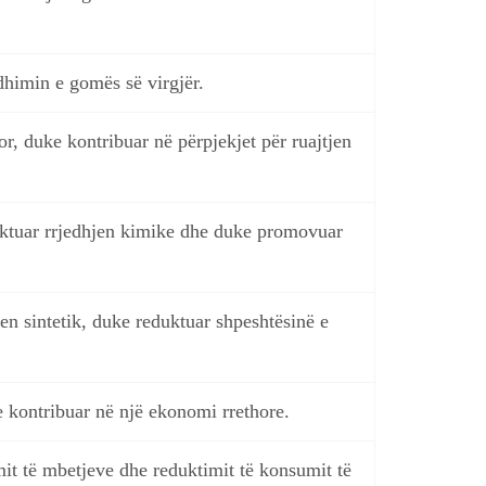
dhimin e gomës së virgjër.
r, duke kontribuar në përpjekjet për ruajtjen
duktuar rrjedhjen kimike dhe duke promovuar
n sintetik, duke reduktuar shpeshtësinë e
ke kontribuar në një ekonomi rrethore.
it të mbetjeve dhe reduktimit të konsumit të