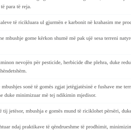
të para të reja.
ialeve të ricikluara ul gjurmën e karbonit në krahasim me pro
l me mbushje gome kërkon shumë më pak ujë sesa terreni natyro
eliminon nevojën për pesticide, herbicide dhe plehra, duke re
shëndetshëm.
mbushjes sonë të gomës zgjat jetëgjatësinë e fushave me terre
e duke minimizuar më tej ndikimin mjedisor.
të tij jetësor, mbushja e gomës mund të riciklohet përsëri, du
htuar ndaj praktikave të qëndrueshme të prodhimit, minimizim