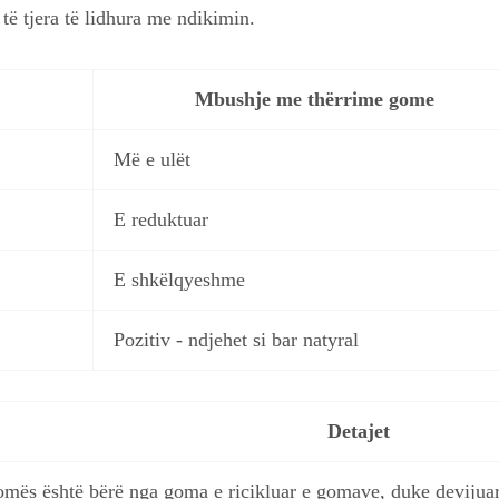
të tjera të lidhura me ndikimin.
Mbushje me thërrime gome
Më e ulët
E reduktuar
E shkëlqyeshme
Pozitiv - ndjehet si bar natyral
Detajet
mës është bërë nga goma e ricikluar e gomave, duke devijuar 