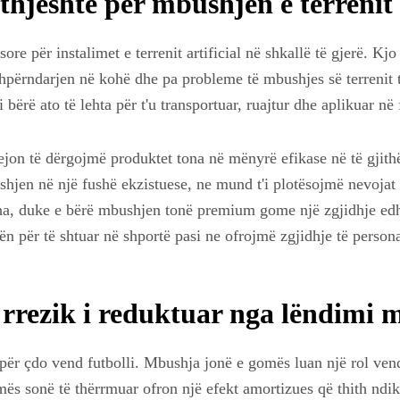
 thjeshtë për mbushjen e terrenit
ore për instalimet e terrenit artificial në shkallë të gjerë. K
ar shpërndarjen në kohë dhe pa probleme të mbushjes së terrenit
ërë ato të lehta për t'u transportuar, ruajtur dhe aplikuar në f
a lejon të dërgojmë produktet tona në mënyrë efikase në të gjith
shjen në një fushë ekzistuese, ne mund t'i plotësojmë nevojat 
ha, duke e bërë mbushjen tonë premium gome një zgjidhje edhe
jën për të shtuar në shportë pasi ne ofrojmë zgjidhje të perso
 rrezik i reduktuar nga lëndimi
e për çdo vend futbolli. Mbushja jonë e gomës luan një rol ven
gomës sonë të thërrmuar ofron një efekt amortizues që thith nd