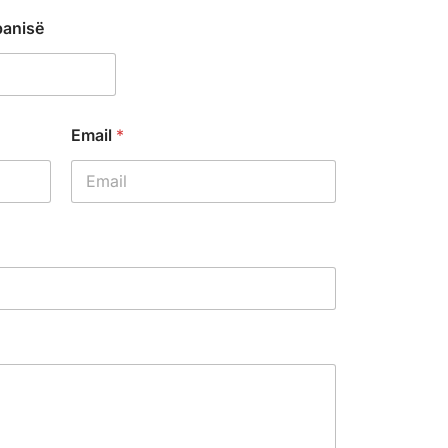
panisë
Email
*