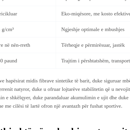
ricikluar
Eko-miqësore, me kosto efektiv
3 g/cm³
Ngjeshje optimale e mbushjes
e në nën-rreth
Tërheqje e përmirësuar, jastëk
40 paund
Trajtim i përshtatshëm, transport
hapësirat midis fibrave sintetike të barit, duke siguruar mb
rrenit natyror, duke u ofruar lojtarëve stabilitetin që u nevojit
 e shkëlqyer, duke parandaluar akumulimin e ujit dhe duke si
 me cilësi të lartë ofron një avantazh për fushat sportive.