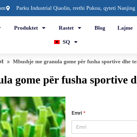
com
Parku Industrial Qiaolin, rrethi Pukou, qyteti Nanjing
Produktet
Rastet
Blog
Lajme
SQ
DM
»
Mbushje me granula gome për fusha sportive dhe terr
a gome për fusha sportive dhe
Emri
*