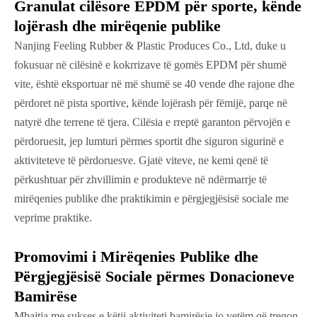
Granulat cilësore EPDM për sporte, kënde
lojërash dhe mirëqenie publike
Nanjing Feeling Rubber & Plastic Produces Co., Ltd, duke u
fokusuar në cilësinë e kokrrizave të gomës EPDM për shumë
vite, është eksportuar në më shumë se 40 vende dhe rajone dhe
përdoret në pista sportive, kënde lojërash për fëmijë, parqe në
natyrë dhe terrene të tjera. Cilësia e rreptë garanton përvojën e
përdoruesit, jep lumturi përmes sportit dhe siguron sigurinë e
aktiviteteve të përdoruesve. Gjatë viteve, ne kemi qenë të
përkushtuar për zhvillimin e produkteve në ndërmarrje të
mirëqenies publike dhe praktikimin e përgjegjësisë sociale me
veprime praktike.
Promovimi i Mirëqenies Publike dhe
Përgjegjësisë Sociale përmes Donacioneve
Bamirëse
Mbajtja me sukses e këtij aktiviteti bamirësie jo vetëm që tregon