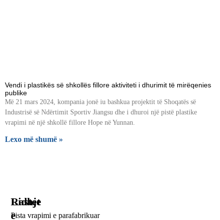
Vendi i plastikës së shkollës fillore aktiviteti i dhurimit të mirëqenies
publike
Më 21 mars 2024, kompania jonë iu bashkua projektit të Shoqatës së
Industrisë së Ndërtimit Sportiv Jiangsu dhe i dhuroi një pistë plastike
vrapimi në një shkollë fillore Hope në Yunnan.
Lexo më shumë »
Lidhje
Rastet
e
Pista vrapimi e parafabrikuar