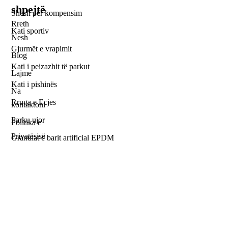
shpejtë
Shesh për kompensim
Rreth
Kati sportiv
Nesh
Gjurmët e vrapimit
Blog
Kati i peizazhit të parkut
Lajme
Kati i pishinës
Na
Rruga e Ecjes
kontaktoni
Parku ujor
Politika e
Privatësisë
Granulat e barit artificial EPDM