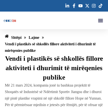
Kalo
te
përmbajtja
Rreth nesh
Na ko
»
»
Shtëpi
Lajme
Vendi i plastikës së shkollës fillore aktiviteti i dhurimit të
mirëqenies publike
Vendi i plastikës së shkollës fillore
aktiviteti i dhurimit të mirëqenies
publike
Më 21 mars 2024, kompania jonë iu bashkua projektit të
Shoqatës së Industrisë së Ndërtimit Sportiv Jiangsu dhe i dhuroi
një pistë plastike vrapimi në një shkollë fillore Hope në Yunnan.
Për të përmirësuar mjedisin e jetesës për fëmijët, për të ofruar një