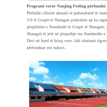
Programi veror Nanjing Feeling përfundoi
Përballë cilësisë aktuale të pabarabartë të ma
3.0 të Grupit të Shangait padyshim që ka sigur
përpilimin e Standardit të Grupit të Shangait
Shangait të jetë në përputhje me Standardin e r
Deri në fund të kësaj vere, falë zbatimit rigor
përfunduar me sukses.