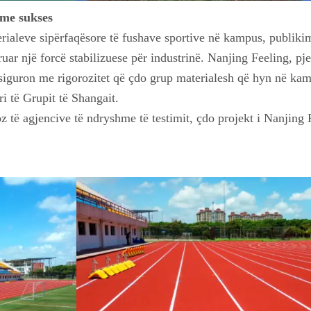
 me sukses
terialeve sipërfaqësore të fushave sportive në kampus, publikim
uar një forcë stabilizuese për industrinë. Nanjing Feeling, pj
, siguron me rigorozitet që çdo grup materialesh që hyn në ka
i të Grupit të Shangait.
oz të agjencive të ndryshme të testimit, çdo projekt i Nanjing 