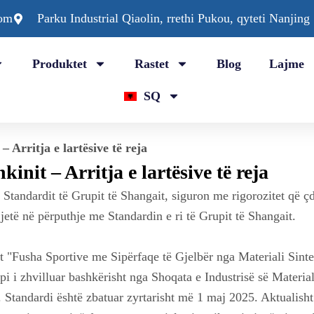
com
Parku Industrial Qiaolin, rrethi Pukou, qyteti Nanjing
Produktet
Rastet
Blog
Lajme
SQ
– Arritja e lartësive të reja
init – Arritja e lartësive të reja
 Standardit të Grupit të Shangait, siguron me rigorozitet që ç
etë në përputhje me Standardin e ri të Grupit të Shangait.
ht "Fusha Sportive me Sipërfaqe të Gjelbër nga Materiali Sinte
 i zhvilluar bashkërisht nga Shoqata e Industrisë së Materia
Standardi është zbatuar zyrtarisht më 1 maj 2025. Aktualisht