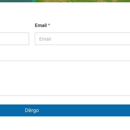
Email
*
Dërgo