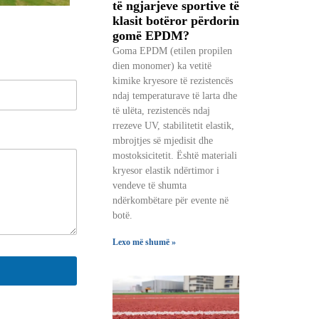
të ngjarjeve sportive të
klasit botëror përdorin
gomë EPDM?
Goma EPDM (etilen propilen
dien monomer) ka vetitë
kimike kryesore të rezistencës
ndaj temperaturave të larta dhe
të ulëta, rezistencës ndaj
rrezeve UV, stabilitetit elastik,
mbrojtjes së mjedisit dhe
mostoksicitetit. Është materiali
kryesor elastik ndërtimor i
vendeve të shumta
ndërkombëtare për evente në
botë.
Lexo më shumë »