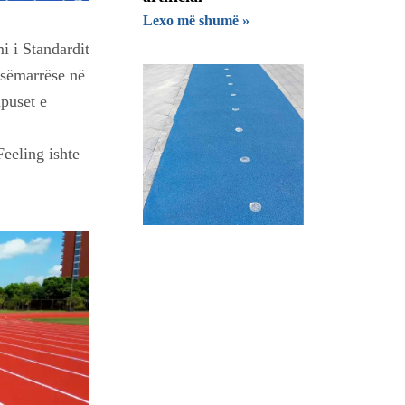
Lexo më shumë »
i i Standardit
esëmarrëse në
mpuset e
Feeling ishte