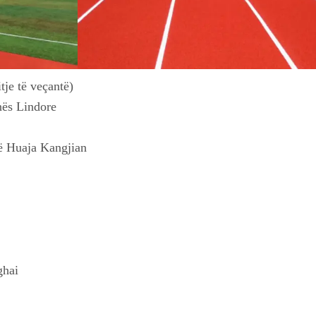
tje të veçantë)
nës Lindore
ë Huaja Kangjian
ghai