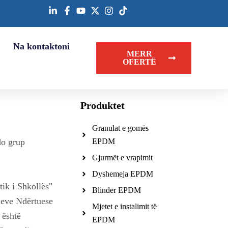
Na kontaktoni
MERR
OFERTË
Produktet
Granulat e gomës
do grup
EPDM
Gjurmët e vrapimit
Dyshemeja EPDM
tik i Shkollës"
Blinder EPDM
leve Ndërtuese
Mjetet e instalimit të
 është
EPDM