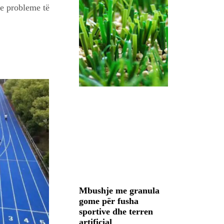
me probleme të
Mbushje me granula
gome për fusha
sportive dhe terren
artificial