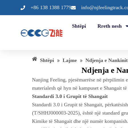
Kalo
+86 138 1388 1779
info@njfeelingtrack.
te
përmbajtja
Shtëpi
Rreth nesh
Shtëpi
»
Lajme
»
Ndjenja e Nankinit 
Ndjenja e Nank
Nanjing Feeling, pjesëmarrëse në përpilimin e
materialesh që hyn në kampuset e Shangait të j
Standardi 3.0 i Grupit të Shangait
Standardi 3.0 i Grupit të Shangait, përkatësis
(T/SHHJ000003-2025), është një standard grupi
Kimike të Shangait dhe një numër kompanish. 