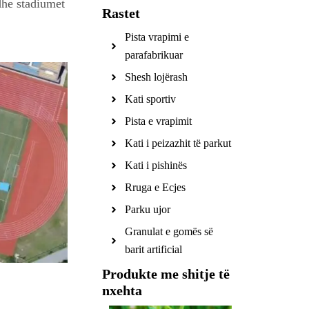
 dhe stadiumet
Rastet
Pista vrapimi e
parafabrikuar
Shesh lojërash
Kati sportiv
Pista e vrapimit
Kati i peizazhit të parkut
Kati i pishinës
Rruga e Ecjes
Parku ujor
Granulat e gomës së
barit artificial
Produkte me shitje të
nxehta