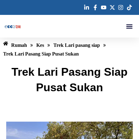
Langkau
ke
kandungan
Tentang kam
Hubungi kam
»
»
»
Rumah
Kes
Trek Lari pasang siap
Trek Lari Pasang Siap Pusat Sukan
Trek Lari Pasang Siap
Pusat Sukan