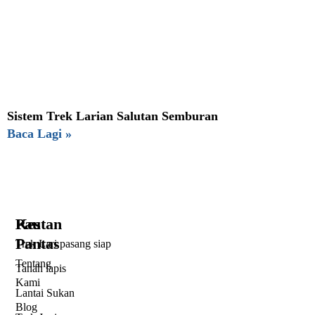
Sistem Trek Larian Salutan Semburan
Baca Lagi »
Pautan
Kes
Pantas
Trek Lari pasang siap
Tentang
Tanah lapis
Kami
Lantai Sukan
Blog