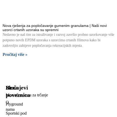
Nova rješenja za popločavanje gumenim granulama | Naši novi
uzorci crtanih uzoraka su spremni
Nedavno je naš tim za istraživanje i razvoj završio probno uzorkovanje više
potpuno novih EPDM uzoraka s uzorcima crtanih filmova kako bi
zadovoljio zahtjeve popločavanja rekreacijskih mjesta.
Pročitaj više »
Brza
Slučajevi
poveznica
Montažna staza za trčanje
O
Plyground
nama
Sportski pod