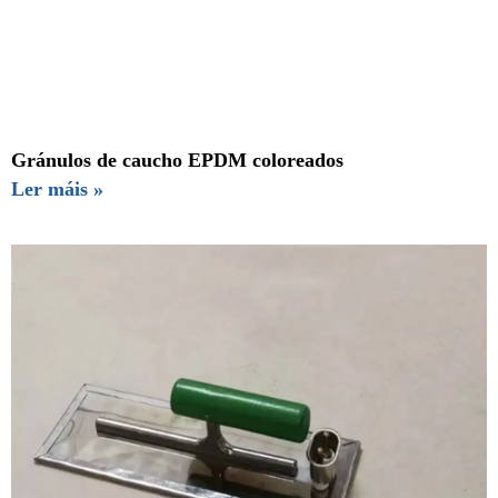
Gránulos de caucho EPDM coloreados
Ler máis »