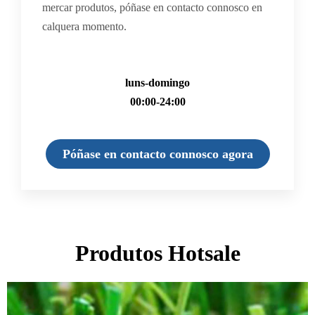
mercar produtos, póñase en contacto connosco en
calquera momento.
luns-domingo
00:00-24:00
Póñase en contacto connosco agora
Produtos Hotsale
Páx
Páx
Páx
Páx