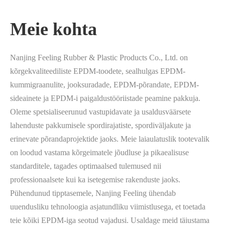
Meie kohta
Nanjing Feeling Rubber & Plastic Products Co., Ltd. on
kõrgekvaliteediliste EPDM-toodete, sealhulgas EPDM-
kummigraanulite, jooksuradade, EPDM-põrandate, EPDM-
sideainete ja EPDM-i paigaldustööriistade peamine pakkuja.
Oleme spetsialiseerunud vastupidavate ja usaldusväärsete
lahenduste pakkumisele spordirajatiste, spordiväljakute ja
erinevate põrandaprojektide jaoks. Meie laiaulatuslik tootevalik
on loodud vastama kõrgeimatele jõudluse ja pikaealisuse
standarditele, tagades optimaalsed tulemused nii
professionaalsete kui ka isetegemise rakenduste jaoks.
Pühendunud tipptasemele, Nanjing Feeling ühendab
uuendusliku tehnoloogia asjatundliku viimistlusega, et toetada
teie kõiki EPDM-iga seotud vajadusi. Usaldage meid täiustama