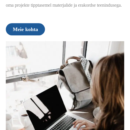
oma projekte tipptasemel materjalide ja erakordse teenindusega.
Meie kohta