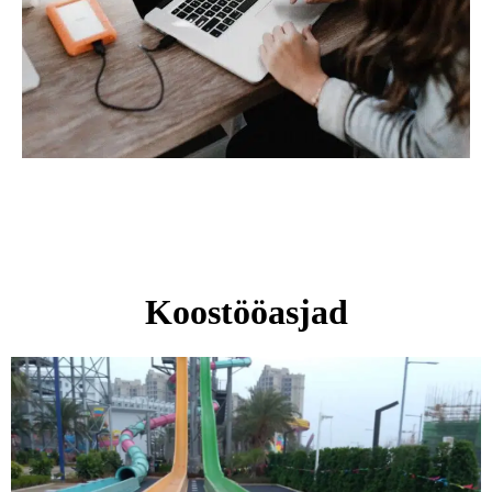
Koostööasjad
Lehekülg
Lehekülg
Lehekülg
Lehekülg