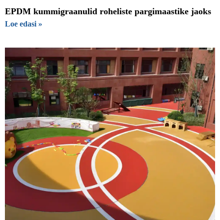
EPDM kummigraanulid roheliste pargimaastike jaoks
Loe edasi »