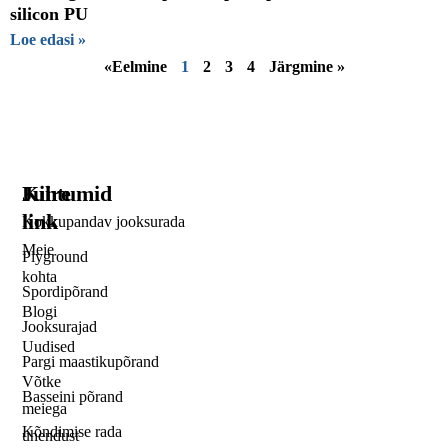
silicon PU
Loe edasi »
«Eelmine
1
2
3
4
Järgmine »
Kiire
Juhtumid
link
Kokkupandav jooksurada
Meie
Plyground
kohta
Spordipõrand
Blogi
Jooksurajad
Uudised
Pargi maastikupõrand
Võtke
Basseini põrand
meiega
Kõndimise rada
ühendust