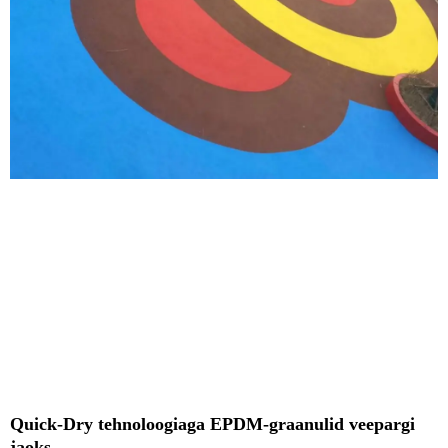
Quick-Dry tehnoloogiaga EPDM-graanulid veepargi
jaoks