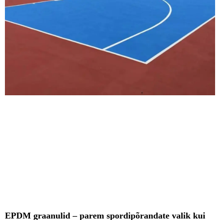
EPDM graanulid – parem spordipõrandate valik kui