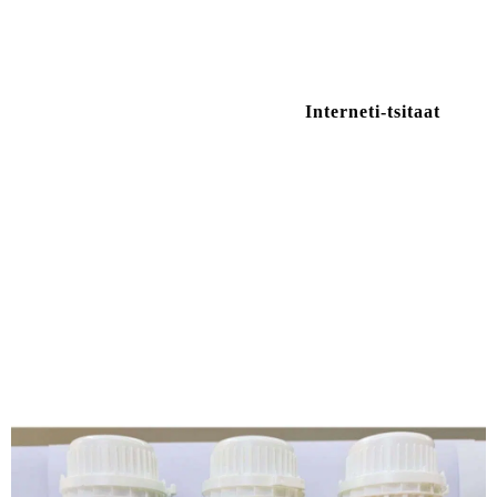
EPDM-sideaineid ja paigaldustööriistu, pakkudes kvaliteetseid lahendusi
spordi- ja põrandaprojektidele.
Võtke meiega
Interneti-tsitaat
ühendust