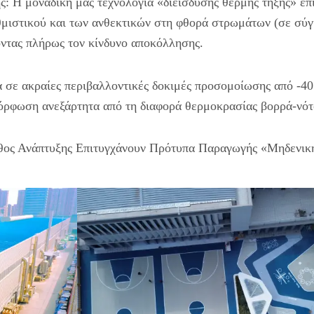
ς: Η μοναδική μας τεχνολογία «διείσδυσης θερμής τήξης» επ
μιστικού και των ανθεκτικών στη φθορά στρωμάτων (σε σύγ
οντας πλήρως τον κίνδυνο αποκόλλησης.
α σε ακραίες περιβαλλοντικές δοκιμές προσομοίωσης από -4
όρφωση ανεξάρτητα από τη διαφορά θερμοκρασίας βορρά-νότ
Βάθος Ανάπτυξης Επιτυγχάνουν Πρότυπα Παραγωγής «Μηδενικ