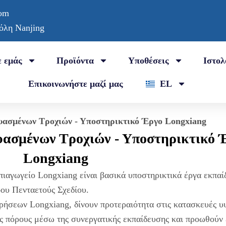
com
πόλη Nanjing
ε εμάς
Προϊόντα
Υποθέσεις
Ιστολ
Επικοινωνήστε μαζί μας
EL
ασμένων Τροχιών - Υποστηρικτικό Έργο Longxiang
ασμένων Τροχιών - Υποστηρικτικό 
Longxiang
πιαγωγείο Longxiang είναι βασικά υποστηρικτικά έργα εκπαί
4ου Πενταετούς Σχεδίου.
ιρήσεων Longxiang, δίνουν προτεραιότητα στις κατασκευές 
ύς πόρους μέσω της συνεργατικής εκπαίδευσης και προωθούν