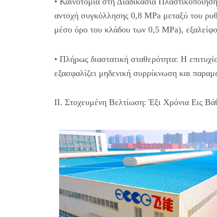
• Καινοτομία στη Διαδικασία Πλαστικοποίηση
αντοχή συγκόλλησης 0,8 MPa μεταξύ του ρυθ
μέσο όρο του κλάδου των 0,5 MPa), εξαλείφ
• Πλήρως διαστατική σταθερότητα: Η επιτυχί
εξασφαλίζει μηδενική συρρίκνωση και παραμ
II. Στοχευμένη Βελτίωση: Έξι Χρόνια Εις 