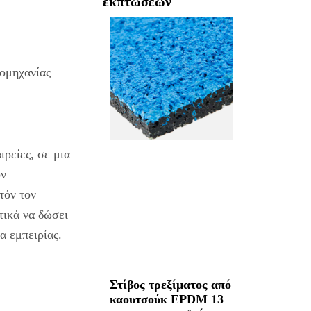
εκπτώσεων
ιομηχανίας
ιρείες, σε μια
ον
τόν τον
τικά να δώσει
α εμπειρίας.
Στίβος τρεξίματος από
καουτσούκ EPDM 13