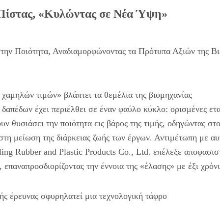
Πίστας, «Κυλώντας σε Νέα Ύψη»
στην Ποιότητα, Αναδιαμορφώνοντας τα Πρότυπα Αξιών της Β
χαμηλών τιμών» βλάπτει τα θεμέλια της βιομηχανίας
 δαπέδων έχει περιέλθει σε έναν φαύλο κύκλο: ορισμένες ετα
υν θυσιάσει την ποιότητα εις βάρος της τιμής, οδηγώντας στ
τη μείωση της διάρκειας ζωής των έργων. Αντιμέτωπη με αυ
ng Rubber and Plastic Products Co., Ltd. επέλεξε αποφασισ
, επαναπροσδιορίζοντας την έννοια της «έλασης» με έξι χρόνι
κής έρευνας σφυρηλατεί μια τεχνολογική τάφρο