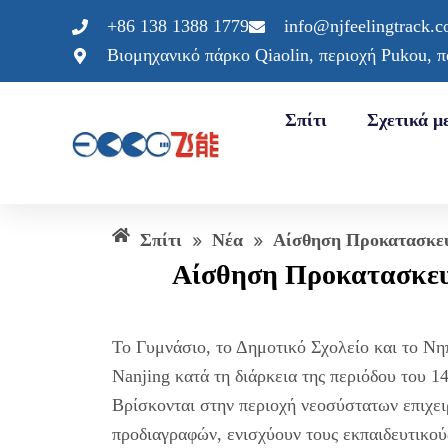
Μετάβαση
+86 138 1388 1779
info@njfeelingtrack.
στο
Βιομηχανικό πάρκο Qiaolin, περιοχή Pukou, 
περιεχόμενο
Σπίτι
Σχετικά μ
Σπίτι
»
Νέα
»
Αίσθηση Προκατασκευ
Αίσθηση Προκατασκευ
Το Γυμνάσιο, το Δημοτικό Σχολείο και το Νη
Nanjing κατά τη διάρκεια της περιόδου του 1
Βρίσκονται στην περιοχή νεοσύστατων επιχε
προδιαγραφών, ενισχύουν τους εκπαιδευτικο