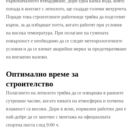
първоначалното втвърдяване, дори една капка вода, която
попада в контакт с лепилото, ще създаде големи мехурчета.
Поради това строителните работници трябва да подготвят
кърпи, за да избършат потта, когато работят при условия
на висока температура. При полагане на гумената
повърхност е необходимо да се следят метеорологичните
условия и да се вземат аварийни мерки за предотвратяване
на внезапни валежи.
Оптимално време за
строителство
Полагането на лепилото трябва да се извършва в ранните
сутрешни часове, когато нивата на атмосферна и почвена
влажност са високи. Дори в ясни, нормални работни дни е
най-добре да се започне с монтажа на официалната
спортна писта след 9:00 ч.