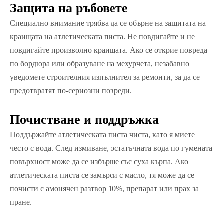
Защита на ръбовете
Специално внимание трябва да се обърне на защитата на
краищата на атлетическата писта. Не повдигайте и не
повдигайте произволно краищата. Ако се открие повреда
по бордюра или образуване на мехурчета, незабавно
уведомете строителния изпълнител за ремонти, за да се
предотвратят по-сериозни повреди.
Почистване и поддръжка
Поддържайте атлетическата писта чиста, като я миете
често с вода. След измиване, остатъчната вода по гумената
повърхност може да се избърше със суха кърпа. Ако
атлетическата писта се замърси с масло, тя може да се
почисти с амонячен разтвор 10%, препарат или прах за
пране.