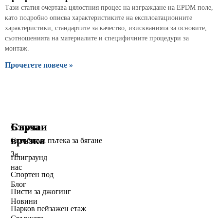
Тази статия очертава цялостния процес на изграждане на EPDM поле,
като подробно описва характеристиките на експлоатационните
характеристики, стандартите за качество, изискванията за основите,
съотношенията на материалите и специфичните процедури за
монтаж.
Прочетете повече »
Бърза
Случаи
връзка
Сглобяема пътека за бягане
За
Плиграунд
нас
Спортен под
Блог
Писти за джогинг
Новини
Парков пейзажен етаж