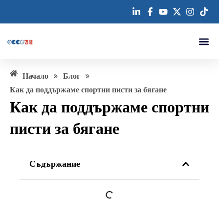
Преминете
към
съдържанието
Свържете се с на
»
»
Начало
Блог
Как да поддържаме спортни писти за бягане
Как да поддържаме спортни
писти за бягане
Съдържание