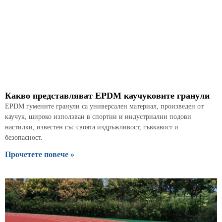
Какво представляват EPDM каучуковите гранули
EPDM гумените гранули са универсален материал, произведен от
каучук, широко използван в спортни и индустриални подови
настилки, известен със своята издръжливост, гъвкавост и
безопасност.
Прочетете повече »