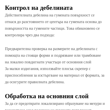
Контрол на дебелината
Действителната дебелина на гумената повърхност се
отнася до разстоянието от центъра на гумената основа до
повърхността на гумените частици. Това обикновено се
контролира чрез два подхода:
Предварителна проверка на размерите на дебелината с
помощта на стоящи форми и подрязване или трамбоване
на локално повдигнати участъци от основния слой
За малки издигания, използвайте плосък скрепер с
приспособления за изстъргване на материал от формата, за
да осигурите правилната дебелина.
Обработка на основния слой
За да се предотврати локализирано образуване на мехури и