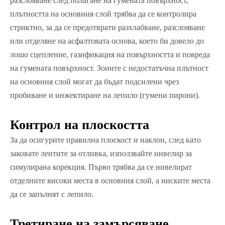
разслояване след полагане на гумената повърхност,
плътността на основния слой трябва да се контролира
стриктно, за да се предотврати разхлабване, разслояване
или отделяне на асфалтовата основа, което би довело до
лошо сцепление, газификация на повърхността и повреда
на гумената повърхност. Зоните с недостатъчна плътност
на основния слой могат да бъдат подсилени чрез
пробиване и инжектиране на лепило (гумени пирони).
Контрол на плоскостта
За да осигурите правилна плоскост и наклон, след като
заковате лентите за отливка, използвайте нивелир за
симулирана корекция. Първо трябва да се нивелират
отделните високи места в основния слой, а ниските места
да се запълнят с лепило.
Третиране на замърсяване