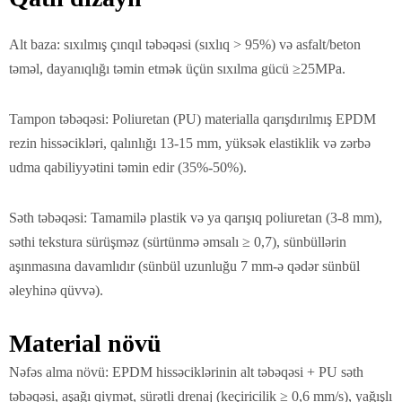
Alt baza: sıxılmış çınqıl təbəqəsi (sıxlıq > 95%) və asfalt/beton
təməl, dayanıqlığı təmin etmək üçün sıxılma gücü ≥25MPa.
Tampon təbəqəsi: Poliuretan (PU) materialla qarışdırılmış EPDM
rezin hissəcikləri, qalınlığı 13-15 mm, yüksək elastiklik və zərbə
udma qabiliyyətini təmin edir (35%-50%).
Səth təbəqəsi: Tamamilə plastik və ya qarışıq poliuretan (3-8 mm),
səthi tekstura sürüşməz (sürtünmə əmsalı ≥ 0,7), sünbüllərin
aşınmasına davamlıdır (sünbül uzunluğu 7 mm-ə qədər sünbül
əleyhinə qüvvə).
Material növü
Nəfəs alma növü: EPDM hissəciklərinin alt təbəqəsi + PU səth
təbəqəsi, aşağı qiymət, sürətli drenaj (keçiricilik ≥ 0,6 mm/s), yağışlı