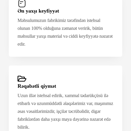
Ən yaxşı keyfiyyət
Məhsulumuzun fabrikimiz tərəfindən istehsal
olunan 100% olduğuna zəmanət veririk, bütün
məhsullar yaxşı material və ciddi keyfiyyətə nəzarət
edir.
Rəqabətli qiymət
Uzun illər istehsal edirik, xammal tədarükçüsü ilə
etibarlı və uzunmüddətli əlaqələrimiz var, maşınımız
əsas vəsaitlərimizdir, işçilər təcrübəlidir, digər
fabriklərdən daha yaxşı maya dəyərinə nəzarət edə
bilirik.