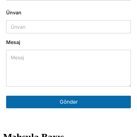
Ünvan
Mesaj
Göndər