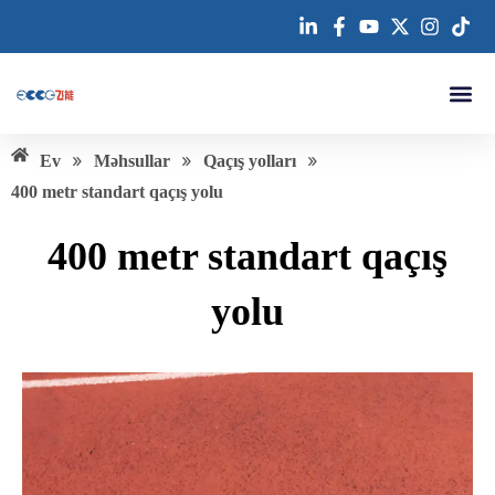
Məzmuna
keçin
Bizimlə əlaqə
»
»
»
Ev
Məhsullar
Qaçış yolları
400 metr standart qaçış yolu
400 metr standart qaçış
yolu