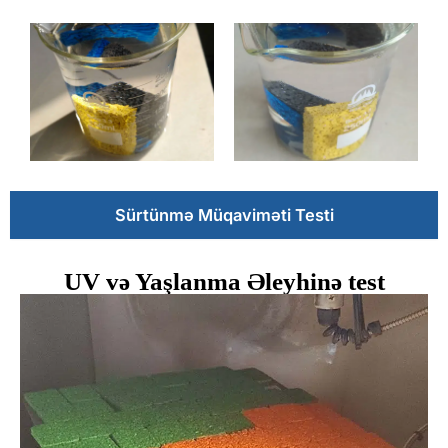
Sürtünmə Müqaviməti Testi
UV və Yaşlanma Əleyhinə test