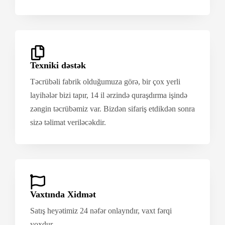
Texniki dəstək
Təcrübəli fabrik olduğumuza görə, bir çox yerli
layihələr bizi tapır, 14 il ərzində quraşdırma işində
zəngin təcrübəmiz var. Bizdən sifariş etdikdən sonra
sizə təlimat veriləcəkdir.
Vaxtında Xidmət
Satış heyətimiz 24 nəfər onlayndır, vaxt fərqi
yoxdur.