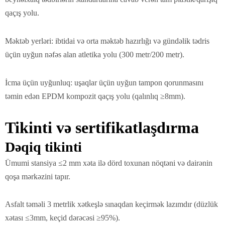
qaçış yolu.
Məktəb yerləri: ibtidai və orta məktəb hazırlığı və gündəlik tədris
üçün uyğun nəfəs alan atletika yolu (300 metr/200 metr).
İcma üçün uyğunluq: uşaqlar üçün uyğun tampon qorunmasını
təmin edən EPDM kompozit qaçış yolu (qalınlıq ≥8mm).
Tikinti və sertifikatlaşdırma
Dəqiq tikinti
Ümumi stansiya ≤2 mm xəta ilə dörd toxunan nöqtəni və dairənin
qoşa mərkəzini tapır.
Asfalt təməli 3 metrlik xətkeşlə sınaqdan keçirmək lazımdır (düzlük
xətası ≤3mm, keçid dərəcəsi ≥95%).