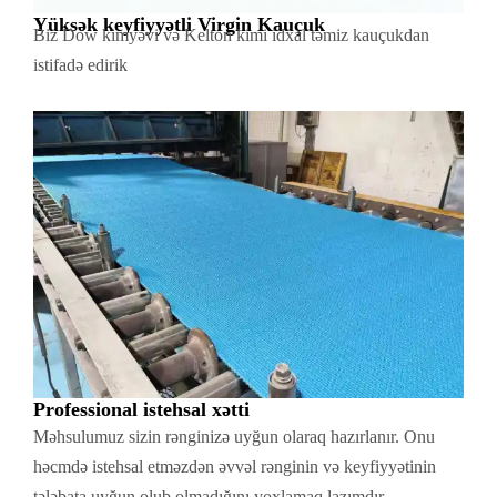
Yüksək keyfiyyətli Virgin Kauçuk
Biz Dow kimyəvi və Kelton kimi idxal təmiz kauçukdan
istifadə edirik
Professional istehsal xətti
Məhsulumuz sizin rənginizə uyğun olaraq hazırlanır. Onu
həcmdə istehsal etməzdən əvvəl rənginin və keyfiyyətinin
tələbata uyğun olub olmadığını yoxlamaq lazımdır.