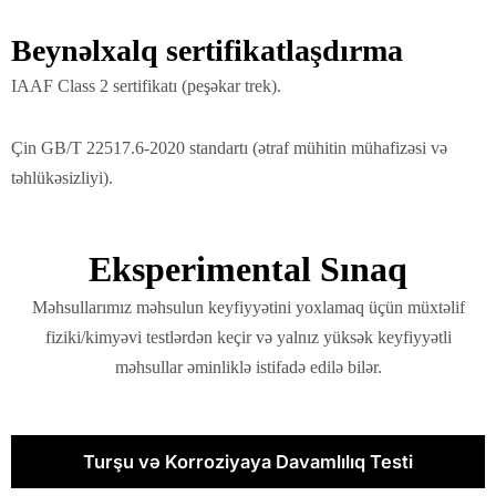
Beynəlxalq sertifikatlaşdırma
IAAF Class 2 sertifikatı (peşəkar trek).
Çin GB/T 22517.6-2020 standartı (ətraf mühitin mühafizəsi və
təhlükəsizliyi).
Eksperimental Sınaq
Məhsullarımız məhsulun keyfiyyətini yoxlamaq üçün müxtəlif
fiziki/kimyəvi testlərdən keçir və yalnız yüksək keyfiyyətli
məhsullar əminliklə istifadə edilə bilər.
Turşu və Korroziyaya Davamlılıq Testi