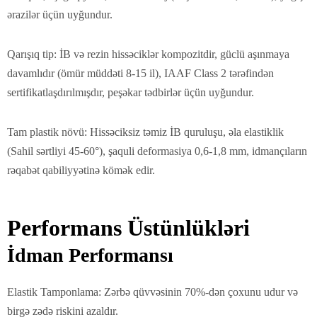
ərazilər üçün uyğundur.
Qarışıq tip: İB və rezin hissəciklər kompozitdir, güclü aşınmaya
davamlıdır (ömür müddəti 8-15 il), IAAF Class 2 tərəfindən
sertifikatlaşdırılmışdır, peşəkar tədbirlər üçün uyğundur.
Tam plastik növü: Hissəciksiz təmiz İB quruluşu, əla elastiklik
(Sahil sərtliyi 45-60°), şaquli deformasiya 0,6-1,8 mm, idmançıların
rəqabət qabiliyyətinə kömək edir.
Performans Üstünlükləri
İdman Performansı
Elastik Tamponlama: Zərbə qüvvəsinin 70%-dən çoxunu udur və
birgə zədə riskini azaldır.