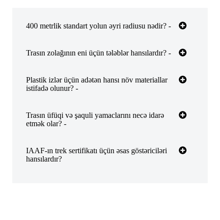
400 metrlik standart yolun əyri radiusu nədir? -
Trasın zolağının eni üçün tələblər hansılardır? -
Plastik izlər üçün adətən hansı növ materiallar
istifadə olunur? -
Trasın üfüqi və şaquli yamaclarını necə idarə
etmək olar? -
IAAF-ın trek sertifikatı üçün əsas göstəriciləri
hansılardır?