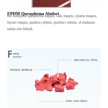
EPDM Quraşdırma Alətləri
biz həmçinin qarışdırma maşını, səki maşını, çiləmə maşını,
layner maşını, qızdırıcı plitəsi, qızdırıcı rulonu, əl malasını
təmin edə bilərik.