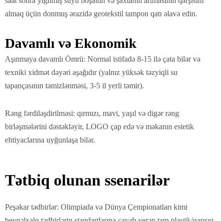
saat sonra yığılmış suyu boşaltın və şaxtanın artmasının qarşısını
almaq üçün donmuş ərazidə geotekstil tampon qatı əlavə edin.
Davamlı və Ekonomik
Aşınmaya davamlı Ömrü: Normal istifadə 8-15 ilə çata bilər və
texniki xidmət dəyəri aşağıdır (yalnız yüksək təzyiqli su
tapançasının təmizlənməsi, 3-5 il yerli təmir).
Rəng fərdiləşdirilməsi: qırmızı, mavi, yaşıl və digər rəng
birləşmələrini dəstəkləyir, LOGO çap edə və məkanın estetik
ehtiyaclarına uyğunlaşa bilər.
Tətbiq olunan ssenarilər
Peşəkar tədbirlər: Olimpiada və Dünya Çempionatları kimi
beynəlxalq tədbirlərin standartlarına cavab verən tam plastik/qarışıq