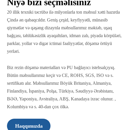
Niyə bizi seçməlisiniz
20 illik texniki təcrübə ilə milyonlarla ton məhsul xətti hazırda
Çində ən qabaqcıldır. Geniş çeşid, keyfiyyətli, münasib
qiymətlər və qəşəng dizaynla məhsullarımız məktəb, uşaq
bağçası, təhlükəsizlik ayaqaltıları, idman zalı, piyada körpüləri,
parklar, yollar və digər ictimai fəaliyyətlər, döşəmə örtüyü
yerləri.
Biz rezin döşəmə materialları və PU bağlayıcı istehsalçıyıq.
Bütün məhsullarımız keçir və CE, ROHS, SGS, ISO və s.
sertifikatı alır. Məhsullarımız Böyük Britaniya, Almaniya,
Finlandiya, İspaniya, Polşa, Türkiyə, Səudiyyə Ərəbistanı,
BƏƏ, Yaponiya, Avstraliya, ABŞ, Kanadaya ixrac olunur. ,
Kolumbiya və s. 40-dan çox ölkə.
Haqqımızda