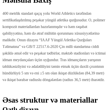
Məhsula Baxış
400 metrlik standart qaçış yolu World Athletics tərəfindən
sertifikatlaşdırılmış peşəkar yüngül atletika qurğusudur. O, polimer
kompozit materiallardan hazırlanmışdır və həm rəqabət
qabiliyyətinə, həm də ətraf mühitin qorunması xüsusiyyətlərinə
malikdir. Onun dizaynı “IAAF Yüngül Atletika Qurğuları
Təlimatına” və GB/T 22517.6-2020 Çin milli standartına ciddi
şəkildə əməl edir və peşəkar tədbirlər, məktəb stadionları və ictimai
idman meydançaları üçün uyğundur. Tras idmançıların yarışının
təhlükəsizliyini və ədalətliliyini təmin etmək üçün daxili çıxıntının
hündürlüyü 5 sm və eni ≥5 sm olan ikiqat düzlükdən (84,39 metr)
və ikiqat bərabər radiuslu döngələrdən (radius 36,5 metr) ibarətdir.
Əsas struktur və materiallar
Qatlı dizayn