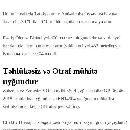
Bütün havalarda Tətbiq olunur: Anti-ultrabənövşəyi və havaya
davamlı, -30 ℃ ilə 50 ℃ mühitdə çatlama və solma yoxdur.
Dəqiq Ölçmə: Birinci yol 400 metr uzunluğundadır və xarici yol
hər dairədə təxminən 8 metr artır (səkkizinci yol 452 metrdir) və
işarələmə xətası ≤0,04 metrdir.
Təhlükəsiz və Ətraf mühitə
uyğundur
Zəhərsiz və Zərərsiz: VOC tərkibi ≤5q/L, ağır metallar GB 36246-
2018 tələblərinə uyğundur və EN14904 yanğından mühafizə
sertifikatından keçib (B1 alov gecikdirici).
Effektiv Drenaj: Tısbağa arxası iki yamac dizaynı, güclü yağışdan 2